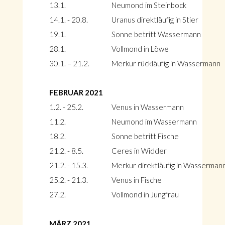
13.1.
Neumond im Steinbock
14.1. - 20.8.
Uranus direktläufig in Stier
19.1.
Sonne betritt Wassermann
28.1.
Vollmond in Löwe
30.1. – 21.2.
Merkur rückläufig in Wassermann
FEBRUAR 2021
1.2. - 25.2.
Venus in Wassermann
11.2.
Neumond im Wassermann
18.2.
Sonne betritt Fische
21.2. - 8.5.
Ceres in Widder
21.2. - 15.3.
Merkur direktläufig in Wasserman
25.2. - 21.3.
Venus in Fische
27.2.
Vollmond in Jungfrau
MÄRZ 2021