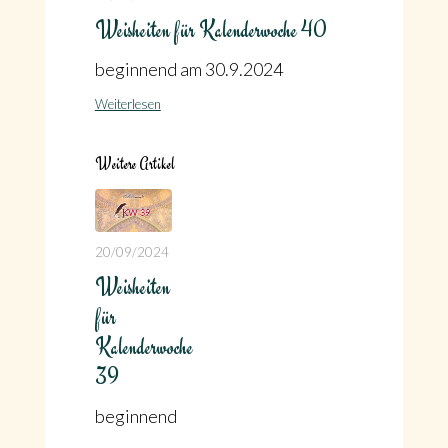
Weisheiten für Kalenderwoche 40
beginnend am 30.9.2024
Weiterlesen
Weitere Artikel
20/09/2024
Weisheiten
für
Kalenderwoche
39
beginnend