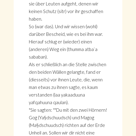
sie über Leuten aufgeht, denen wir
keinen Schutz (sitr) vor ihr geschaffen
haben.
So (war das). Und wir wissen (wohl)
darüber Bescheid, wie es bei ihm war.
Hierauf schlug er (wieder) einen
(anderen) Weg ein (thumma atba`a
sababan).
Als er schließlich an die Stelle zwischen
den beiden Wällen gelangte, fand er
(diesseits) vor ihnen Leute, die, wenn
man etwas zu ihnen sagte, es kaum
verstanden (laa yakaaduuna
yafqahuuna qaulan).
"Sie sagten: ""Du mit den zwei Hörnern!
Gog (Ya§dschuudsch) und Magog
(Ma§dschuudsch) richten auf der Erde
Unheil an. Sollen wir dir nicht eine