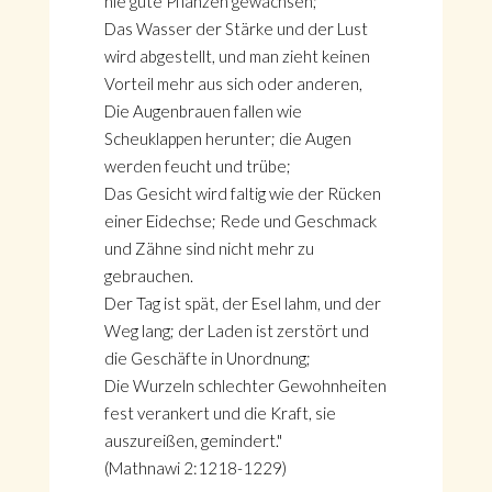
nie gute Pflanzen gewachsen;
Das Wasser der Stärke und der Lust
wird abgestellt, und man zieht keinen
Vorteil mehr aus sich oder anderen,
Die Augenbrauen fallen wie
Scheuklappen herunter; die Augen
werden feucht und trübe;
Das Gesicht wird faltig wie der Rücken
einer Eidechse; Rede und Geschmack
und Zähne sind nicht mehr zu
gebrauchen.
Der Tag ist spät, der Esel lahm, und der
Weg lang; der Laden ist zerstört und
die Geschäfte in Unordnung;
Die Wurzeln schlechter Gewohnheiten
fest verankert und die Kraft, sie
auszureißen, gemindert."
(Mathnawi 2:1218-1229)