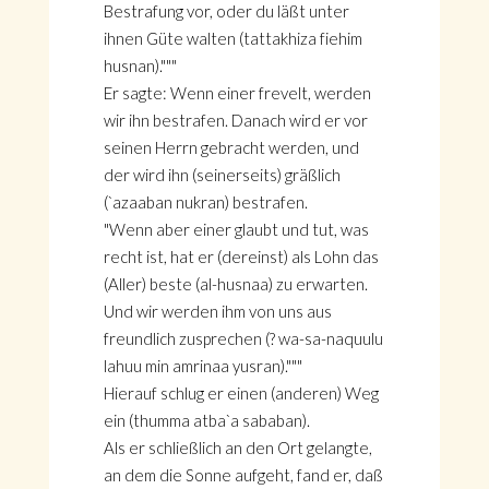
Bestrafung vor, oder du läßt unter
ihnen Güte walten (tattakhiza fiehim
husnan)."""
Er sagte: Wenn einer frevelt, werden
wir ihn bestrafen. Danach wird er vor
seinen Herrn gebracht werden, und
der wird ihn (seinerseits) gräßlich
(`azaaban nukran) bestrafen.
"Wenn aber einer glaubt und tut, was
recht ist, hat er (dereinst) als Lohn das
(Aller) beste (al-husnaa) zu erwarten.
Und wir werden ihm von uns aus
freundlich zusprechen (? wa-sa-naquulu
lahuu min amrinaa yusran)."""
Hierauf schlug er einen (anderen) Weg
ein (thumma atba`a sababan).
Als er schließlich an den Ort gelangte,
an dem die Sonne aufgeht, fand er, daß