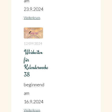
am
23.9.2024
Weiterlesen
12/09/2024
Weisheiten
für
Kalenderwoche
38
beginnend
am
16.9.2024
Weiterlesen