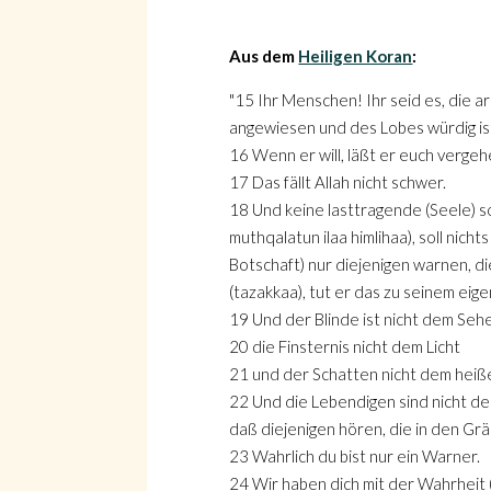
Aus dem
Heiligen Koran
:
"15 Ihr Menschen! Ihr seid es, die ar
angewiesen und des Lobes würdig is
16 Wenn er will, läßt er euch verg
17 Das fällt Allah nicht schwer.
18 Und keine lasttragende (Seele) so
muthqalatun ilaa himlihaa), soll ni
Botschaft) nur diejenigen warnen, di
(tazakkaa), tut er das zu seinem eigen
19 Und der Blinde ist nicht dem Seh
20 die Finsternis nicht dem Licht
Suche
21 und der Schatten nicht dem heiß
22 Und die Lebendigen sind nicht den
daß diejenigen hören, die in den Grä
23 Wahrlich du bist nur ein Warner.
24 Wir haben dich mit der Wahrheit 