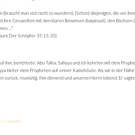
 (braucht man sich nicht zu wundern). (Schon) diejenigen, die vor ihn
sind ihre Gesandten mit den klaren Beweisen (baiyinaat), den Büchern
n. ..."
Sure Der Schöpfer 35:15-35)
uf ihm, berichtete: Abu Talha, Safiyya und ich kehrten mit dem Prophe
iyya hinter dem Propheten auf seiner Kamelstute. Als wir in der Näh
 zurück, reumütig, Ihm dienend und unseren Herrn lobend. Er sagte 
k
/
Linkedin