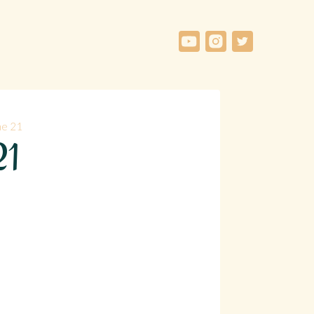
he 21
21