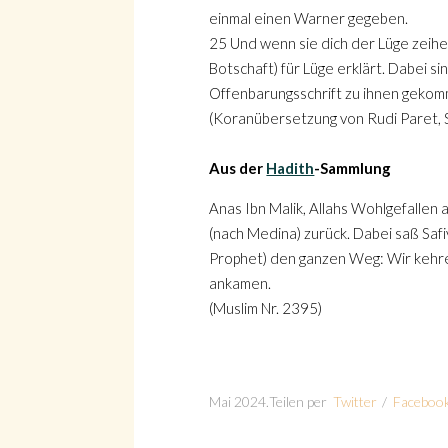
einmal einen Warner gegeben.
Suche
25 Und wenn sie dich der Lüge zeihen
Botschaft) für Lüge erklärt. Dabei 
Offenbarungsschrift zu ihnen gekomme
(Koranübersetzung von Rudi Paret, 
Aus der
Hadith
-Sammlung
Anas Ibn Malik, Allahs Wohlgefallen a
(nach Medina) zurück. Dabei saß Saf
Prophet) den ganzen Weg: Wir kehren
ankamen.
(Muslim Nr. 2395)
Mai 2024
.
Teilen per
Twitter
/
Faceboo