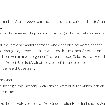
m und auf Allah angewiesen sind (antumu l-fuqaraa§u ilaa llaahi). Allah
t.
ehen und eine neue Schöpfung nachkommen (und eure Stelle einnehmen
ll die Last einer anderen tragen. Und wenn eine schwerbelebende um 
chts davon getragen werden, auch wenn es sich um einen Verwandten ha
e ihren Herrn im verborgenen fürchten und das Gebet (salaat) verrich
en Vorteil. Und bei Allah wird es (schließlich alles) enden.
enden gleich(zusetzen),
en Wind.
 Toten gleich(zusetzen). Allah kann bei wem er will bewirken, daß er 
bern sind.
(zu deinem Volk) gesandt, als Verkünder froher Botschaft und als Wa