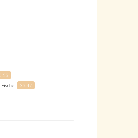
0:53
,
, Fische
33:47