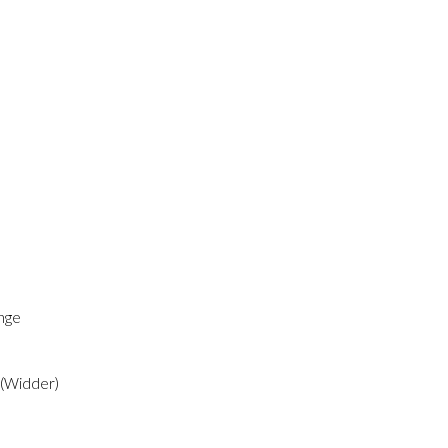
inge
r (Widder)