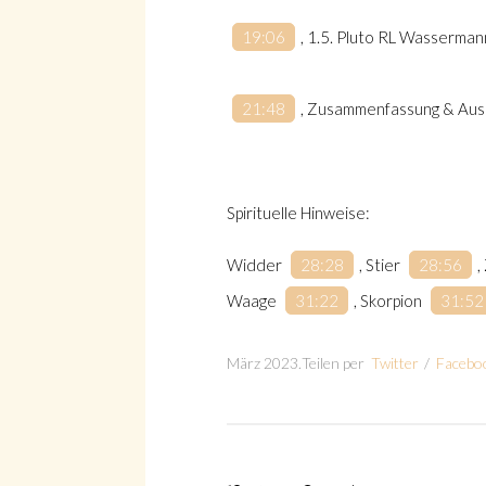
19:06
, 1.5. Pluto RL Wasserman
21:48
, Zusammenfassung & Ausb
Spirituelle Hinweise:
Widder
28:28
, Stier
28:56
,
Waage
31:22
, Skorpion
31:52
März 2023
.
Teilen per
Twitter
/
Facebo