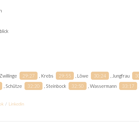
n
lick
 Zwillinge
29:27
, Krebs
29:55
, Löwe
30:24
, Jungfrau
3
, Schütze
32:20
, Steinbock
32:50
, Wassermann
33:17
ok
/
Linkedin