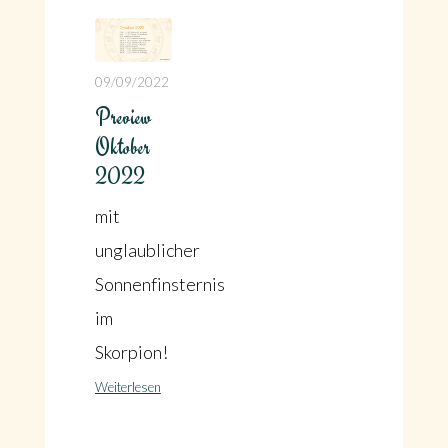
09/09/2022
Preview
Oktober
2022
mit
unglaublicher
Sonnenfinsternis
im
Skorpion!
Weiterlesen