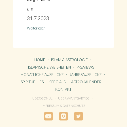
am
31.7.2023
Weiterlesen
HOME
ISLAM & ASTROLOGIE
ISLAMISCHE WEISHEITEN
PREVIEWS
MONATLICHE AUSBLICKE
JAHRESAUSBLICKE
SPIRITUELLES
SPECIALS
ASTROKALENDER
KONTAKT
ÜBER GÖNÜL
ÜBER AVANTGART.DE
HOME
IMPRESSUM & DATENSCHUTZ
KONTAKT
ÜBER GÖNÜL
ÜBER AVANTGART.DE