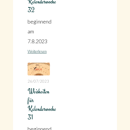
Kalenderwoche
32
beginnend
am
7.8.2023
Weiterlesen
26/07/2023
Weisheiten
für
Kalenderwoche
31
beginnend