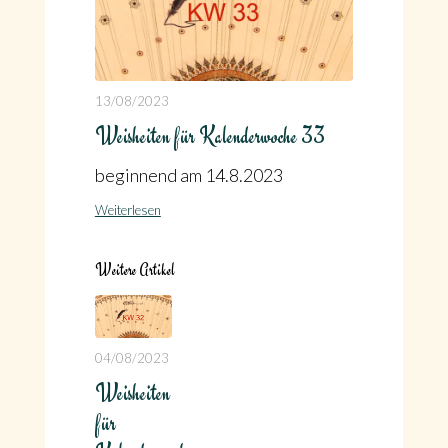
13/08/2023
Weisheiten für Kalenderwoche 33
beginnend am 14.8.2023
Weiterlesen
Weitere Artikel
04/08/2023
Weisheiten
für