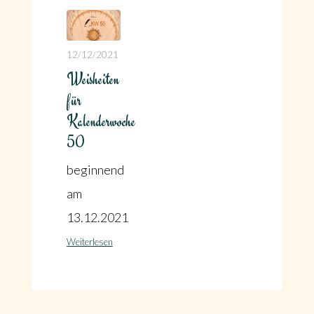
12/12/2021
Weisheiten
für
Kalenderwoche
50
beginnend
am
13.12.2021
Weiterlesen