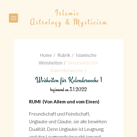
Suche
Home
Rubrik
Islamische
Weisheiten
Weisheiten für
Kalenderwoche 1
Weisheiten für Kalenderwoche 1
Suche
beginnend am 3.1.2022
RUMI (Von Allem und vom Einen)
Freundschaft und Feindschaft,
Unglaube und Glaube, sie alle bewirken
Dualität. Denn Unglaube ist Leugnung,
und der Leugnende braucht jemand,