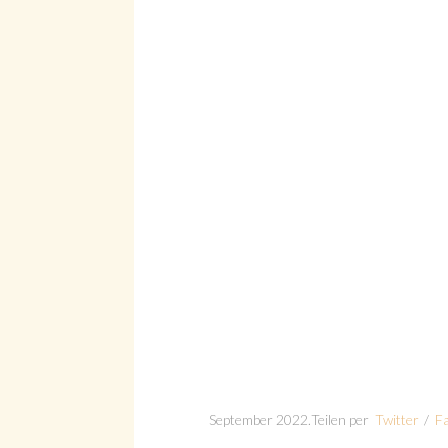
Suche
Suche
September 2022
.
Teilen per
Twitter
/
F