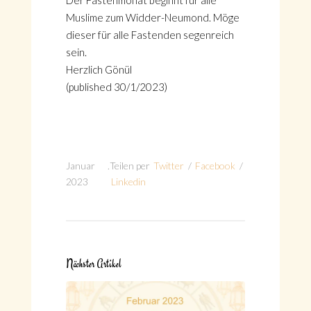
Der Fastenmonat beginnt für alle
Muslime zum Widder-Neumond. Möge
dieser für alle Fastenden segenreich
sein.
Herzlich Gönül
(published 30/1/2023)
Januar
.
Teilen per
Twitter
/
Facebook
/
2023
Linkedin
Nächster Artikel