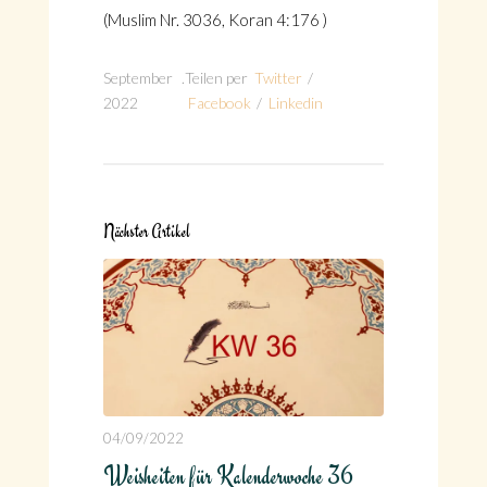
(Muslim Nr. 3036, Koran 4:176 )
September
.
Teilen per
Twitter
/
2022
Facebook
/
Linkedin
Nächster Artikel
04/09/2022
Weisheiten für Kalenderwoche 36