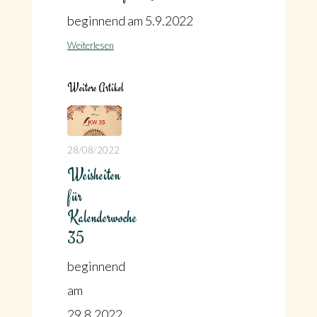
beginnend am 5.9.2022
Weiterlesen
Weitere Artikel
28/08/2022
Weisheiten
für
Kalenderwoche
35
beginnend
am
29.8.2022