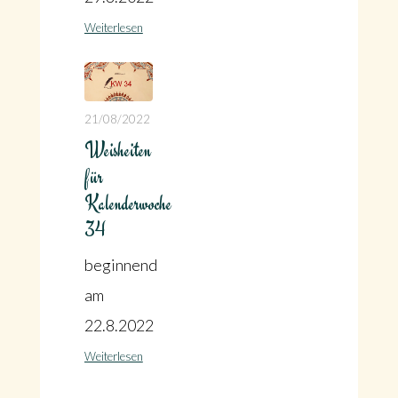
Weiterlesen
21/08/2022
Weisheiten
für
Kalenderwoche
34
beginnend
am
22.8.2022
Weiterlesen