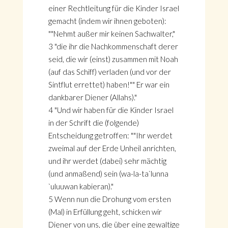
einer Rechtleitung für die Kinder Israel
gemacht (indem wir ihnen geboten):
""Nehmt außer mir keinen Sachwalter,"
3 "die ihr die Nachkommenschaft derer
seid, die wir (einst) zusammen mit Noah
(auf das Schiff) verladen (und vor der
Sintflut errettet) haben!"" Er war ein
dankbarer Diener (Allahs)."
4 "Und wir haben für die Kinder Israel
in der Schrift die (folgende)
Entscheidung getroffen: ""Ihr werdet
zweimal auf der Erde Unheil anrichten,
und ihr werdet (dabei) sehr mächtig
(und anmaßend) sein (wa-la-ta`lunna
`uluuwan kabieran)."
5 Wenn nun die Drohung vom ersten
(Mal) in Erfüllung geht, schicken wir
Diener von uns, die über eine gewaltige