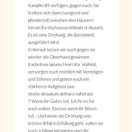
Kampfkraft verfügen, gegen euch. Sie
treiben sich dann (sengend und
plündernd) zwischen den Häusern
herum (fa-dschaasuu khilaala d-diyaari).
Es ist eine Drohung, die (bestimmt)
ausgeführt wird.
6 Hierauf lassen wir euch gegen sie
wieder die Oberhand gewinnen
(radadnaa lakumu l-karrata `alaihim),
versorgen euch reichlich mit Vermögen
und Söhnen und geben euch ein
stärkeres Aufgebot (wa-
dscha`alnaakum akthara nafieran).
7 Wenn ihr Gutes tut, tut ihr es für
euch selber. Ebenso wenn ihr Böses
tut. - Und wenn die Drohung vom
letzten (Mal) in Erfüllung geht, sollen sie
euch schlimm mitspielen und die