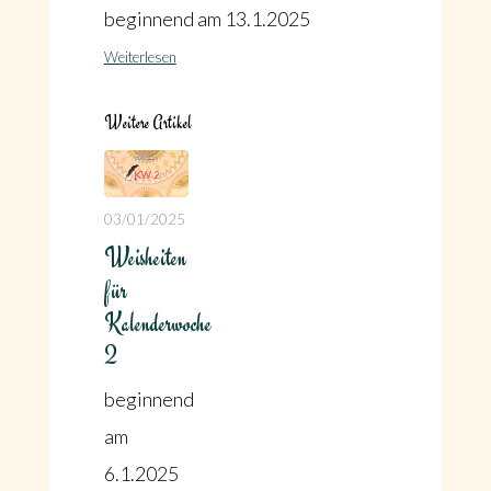
beginnend am 13.1.2025
Weiterlesen
Weitere Artikel
03/01/2025
Weisheiten
für
Kalenderwoche
2
beginnend
am
6.1.2025