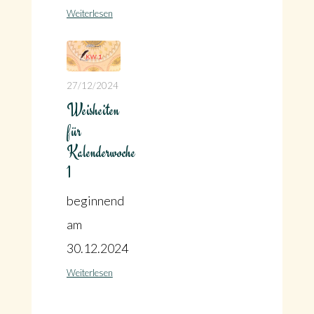
Weiterlesen
27/12/2024
Weisheiten
für
Kalenderwoche
1
beginnend
am
30.12.2024
Weiterlesen