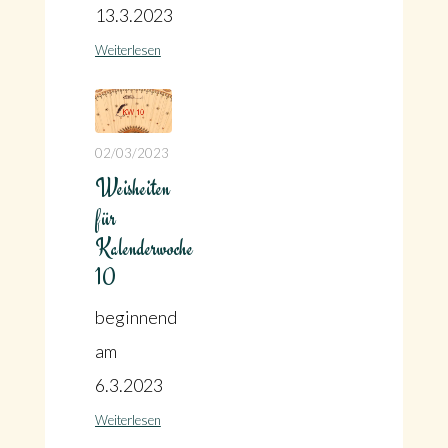
13.3.2023
Weiterlesen
02/03/2023
Weisheiten
für
Kalenderwoche
10
beginnend
am
6.3.2023
Weiterlesen