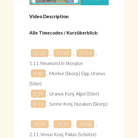
Video Description
Alle Timecodes / Kurzüberblick:
00:14
,
07:48
,
37:41
,
1.11. Neumond in Skorpion
0:40
, Merkur (Skorp.) Opp. Uranus
(Stier)
0:59
, Uranus Konj. Algol (Stier)
6:19
, Sonne Konj. Nusaken (Skorp.)
08:42
,
12:10
,
39:08
,
2.11. Venus Konj. Pallas (Schütze)