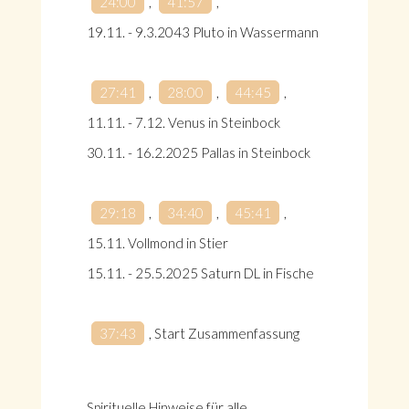
24:00
,
41:57
,
19.11. - 9.3.2043 Pluto in Wassermann
27:41
,
28:00
,
44:45
,
11.11. - 7.12. Venus in Steinbock
30.11. - 16.2.2025 Pallas in Steinbock
29:18
,
34:40
,
45:41
,
15.11. Vollmond in Stier
15.11. - 25.5.2025 Saturn DL in Fische
37:43
, Start Zusammenfassung
Spirituelle Hinweise für alle