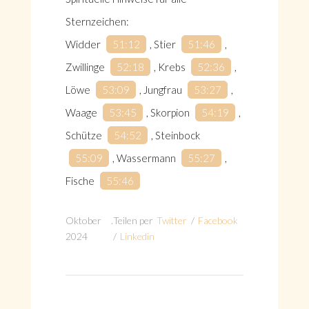
Sternzeichen:
Widder
51:12
, Stier
51:46
,
Zwillinge
52:18
, Krebs
52:36
,
Löwe
53:09
, Jungfrau
53:27
,
Waage
53:45
, Skorpion
54:19
,
Schütze
54:52
, Steinbock
55:09
, Wassermann
55:27
,
Fische
55:46
Oktober
.
Teilen per
Twitter
/
Facebook
2024
/
Linkedin