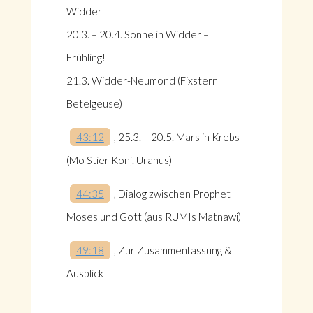
Widder
20.3. – 20.4. Sonne in Widder –
Frühling!
21.3. Widder-Neumond (Fixstern
Betelgeuse)
43:12
, 25.3. – 20.5. Mars in Krebs
(Mo Stier Konj. Uranus)
44:35
, Dialog zwischen Prophet
Moses und Gott (aus RUMIs Matnawi)
49:18
, Zur Zusammenfassung &
Ausblick