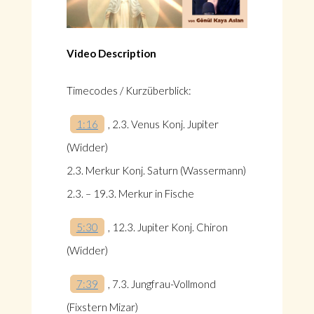
Video Description
Timecodes / Kurzüberblick:
1:16
, 2.3. Venus Konj. Jupiter
(Widder)
2.3. Merkur Konj. Saturn (Wassermann)
2.3. – 19.3. Merkur in Fische
5:30
, 12.3. Jupiter Konj. Chiron
(Widder)
7:39
, 7.3. Jungfrau-Vollmond
(Fixstern Mizar)