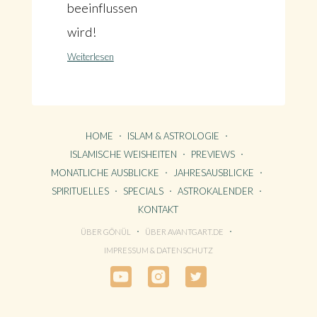
beeinflussen
wird!
Weiterlesen
HOME
ISLAM & ASTROLOGIE
ISLAMISCHE WEISHEITEN
PREVIEWS
MONATLICHE AUSBLICKE
JAHRESAUSBLICKE
SPIRITUELLES
SPECIALS
ASTROKALENDER
KONTAKT
ÜBER GÖNÜL
ÜBER AVANTGART.DE
HOME
IMPRESSUM & DATENSCHUTZ
KONTAKT
ÜBER GÖNÜL
ÜBER AVANTGART.DE
IMPRESSUM & DATENSCHUTZ