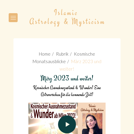
Suche
Home
Rubrik
Kosmische
Monatsausblicke
März 2023 und
weiter!
März 2023 und weiter!
Suche
Kosmischer Ausnahmezustand & Wunder! Eine
Astrovorschau für die kommende Zeit!