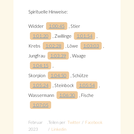
Spirituelle Hinweise:
Widder
1:00:45
, Stier
1:01:20
, Zwillinge
1:01:54
,
Krebs
1:02:28
, Löwe
1:03:03
,
Jungfrau
1:03:39
, Waage
1:04:15
,
Skorpion
1:04:50
, Schütze
1:05:24
, Steinbock
1:05:54
,
Wassermann
1:06:30
, Fische
1:07:05
Februar
.
Teilen per
Twitter
/
Facebook
2023
/
Linkedin