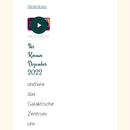
Weiterlesen
25/11/2022
Ihr
Kosmos
Dezember
2022
und wie
das
Galaktische
Zentrum
uns