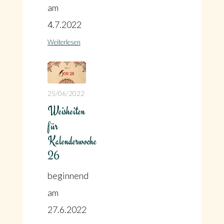
am
4.7.2022
Weiterlesen
25/06/2022
Weisheiten
für
Kalenderwoche
26
beginnend
am
27.6.2022