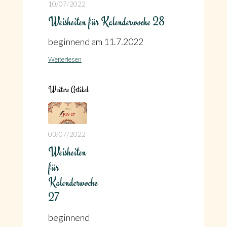
10/07/2022
Weisheiten für Kalenderwoche 28
beginnend am 11.7.2022
Weiterlesen
Weitere Artikel
03/07/2022
Weisheiten
für
Kalenderwoche
27
beginnend