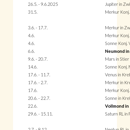
26.5. - 9.6.2025
Jupiter in Zwi
31.5.
Merkur Konj. 
3.6. - 17.7.
Merkur in Zwi
4.6.
Merkur Konj. 
4.6.
Sonne Konj. V
6.6.
Neumond in 
9.6. - 20.7.
Mars in Stier
14.6.
Sonne Konj. M
17.6. - 11.7.
Venus in Kre
17.6. - 2.7.
Merkur in Kr
17.6.
Merkur Konj.
20.6. - 22.7.
Sonne in Kre
22.6.
Vollmond in
29.6. - 15.11.
Saturn RL in 
2.7. - 8.12.
Neptun RL in