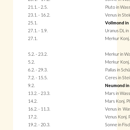
21.1. - 2.5.
Pluto in Wa
23.1. - 16.2.
Venus in Ste
25.1.
Vollmond in
27.1. - 1.9.
Uranus DL in 
27.1.
Merkur Konj.
5.2. - 23.2.
Merkur in W
5.2.
Merkur Konj.
6.2. - 29.3.
Pallas in Sch
7.2. - 15.5.
Ceres in Ste
9.2.
Neumond in
13.2. - 23.3.
Mars in Was
14.2.
Mars Konj. P
16.2. - 11.3.
Venus in Wa
17.2.
Venus Konj. 
19.2. - 20.3.
Sonne in Fis