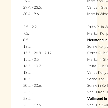
29.4.
Mars Konj. N
29.4. - 23.5.
Venus in Stie
30.4. - 9.6.
Mars in Wid
2.5. - 2.9.
Pluto RL in 
7.5.
Merkur Konj.
8.5.
Neumond in 
13.5.
Sonne Konj. U
15.5. - 26.8. - 7.12.
Ceres RL in 
15.5. - 3.6.
Merkur in Sti
16.5. - 10.7.
Pallas RL in 
18.5.
Venus Konj. U
18.5.
Sonne Konj. J
20.5. - 20.6.
Sonne in Zwil
23.5.
Venus Konj. J
23.5.
Vollmond in
23.5. - 17.6.
Venus in Zwil