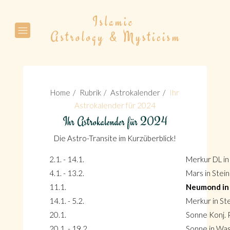
Suche
Home
Rubrik
Astrokalender
Ihr
Astrokalender für 2024
Ihr Astrokalender für 2024
Suche
Die Astro-Transite im Kurzüberblick!
2.1. - 14.1.
Merkur DL in
4.1. - 13.2.
Mars in Stei
11.1.
Neumond in
14.1. - 5.2.
Merkur in St
20.1.
Sonne Konj. P
20.1. - 19.2.
Sonne in Wa