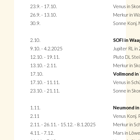
23.9. - 17.10.
Venus in Sko
26.9. - 13.10.
Merkur in W
30.9.
Sonne Konj.
2.10.
SOFI in Waa
9.10. - 4.2.2025
Jupiter RL in 
12.10. - 19.11.
Pluto DL Ste
13.10. - 2.11.
Merkur in Sk
17.10.
Vollmond in
17.10. - 11.11.
Venus in Sch
23.10. - 21.11.
Sonne in Sko
1.11.
Neumond in
2.11
Venus Konj. P
2.11. - 26.11. - 15.12. - 8.1.2025
Merkur in Sc
4.11. - 7.12.
Mars in Löw