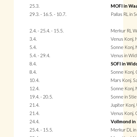
25.3.
MOFI in Wa
29.3. - 16.5. - 10.7.
Pallas RL in 
2.4. - 25.4. - 15.5.
Merkur RL W
3.4.
Venus Konj. 
5.4.
Sonne Konj.
5.4. - 29.4.
Venus in Wi
8.4.
SOFI in Wid
8.4.
Sonne Konj. 
10.4.
Mars Konj. Sa
12.4.
Sonne Konj. 
19.4. - 20.5.
Sonne in Stie
21.4.
Jupiter Konj.
21.4.
Venus Konj. 
24.4.
Vollmond in
25.4. - 15.5.
Merkur DL i