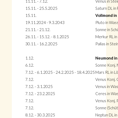
11.11. - 7.12.
Venus in Ste
15.11. - 25.5.2025
Saturn DL in
15.11.
Vollmond in 
19.11.2024 - 9.3.2043
Pluto in Was
21.11. - 21.12.
Sonne in Sch
26.11. - 15.12. - 8.1.2025
Merkur RL in
30.11. - 16.2.2025
Pallas in Ste
1.12.
Neumond in
6.12.
Sonne Konj. 
7.12. - 6.1.2025 - 24.2.2025 - 18.4.2025
Mars RL in L
7.12.
Venus Konj. 
7.12. - 3.1.2025
Venus in Wa
7.12. - 23.2.2025
Ceres in Wa
7.12.
Venus Konj. 
7.12.
Sonne (Schütz
8.12. - 30.3.2025
Neptun DL in