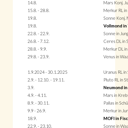
14.8.
Mars Konj. Ju
15.8. - 28.8.
Merkur RL in
19.8.
Sonne Konj. 
19.8.
Vollmond i
22.8. - 22.9.
Sonne in Jun
26.8. - 7.12.
Ceres DL in 
28.8. - 9.9.
Merkur DL i
29.8. - 23.9.
Venus in Wa
1.9.2024 - 30.1.2025
Uranus RL in 
2.9. - 12.10. - 19.11.
Pluto RL in 
3.9.
Neumond in
4.9. - 4.11.
Mars in Kreb
8.9. - 30.11.
Pallas in Sch
9.9 - 26.9.
Merkur in Ju
18.9.
MOFI in Fis
22.9. - 23.10.
Sonne in Wa