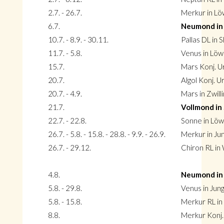
2.7. - 26.7.
Merkur in L
6.7.
Neumond in
10.7. - 8.9. - 30.11.
Pallas DL in 
11.7. - 5.8.
Venus in Lö
15.7.
Mars Konj. Ur
20.7.
Algol Konj. U
20.7. - 4.9.
Mars in Zwill
21.7.
Vollmond in 
22.7. - 22.8.
Sonne in Lö
26.7. - 5.8. - 15.8. - 28.8. - 9.9. - 26.9.
Merkur in Jun
26.7. - 29.12.
Chiron RL in
4.8.
Neumond in
5.8. - 29.8.
Venus in Jun
5.8. - 15.8.
Merkur RL in
8.8.
Merkur Konj.