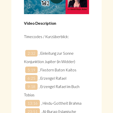
Video Description
Timecodes / Kurzüberblick:
2:32
, Einleitung zur Sonne
Konjunktion Jupiter (in Widder)
5:19
, Fixstern Baton Kaitos
6:25
, Erzengel Rafael
9:18
, Erzengel Rafael im Buch
Tobias
13:16
, Hindu-Gottheit Brahma
23:51
, Al-Buraq (Islamische