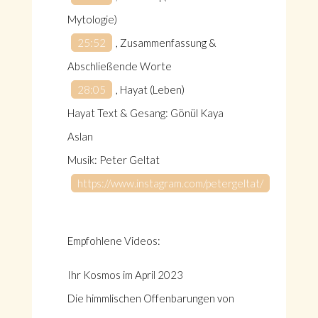
Mytologie)
25:52
, Zusammenfassung &
Abschließende Worte
28:05
, Hayat (Leben)
Hayat Text & Gesang: Gönül Kaya
Aslan
Musik: Peter Geltat
https://www.instagram.com/petergeltat/
Empfohlene Videos:
I
hr Kosmos im Apr
il 2023
Die himmlischen Offenbarungen von