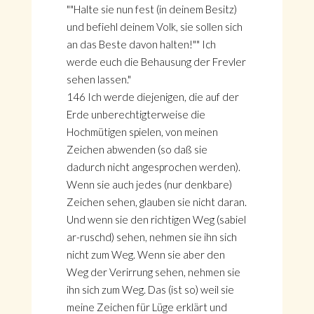
""Halte sie nun fest (in deinem Besitz)
und befiehl deinem Volk, sie sollen sich
an das Beste davon halten!"" Ich
werde euch die Behausung der Frevler
sehen lassen."
146 Ich werde diejenigen, die auf der
Erde unberechtigterweise die
Hochmütigen spielen, von meinen
Zeichen abwenden (so daß sie
dadurch nicht angesprochen werden).
Wenn sie auch jedes (nur denkbare)
Zeichen sehen, glauben sie nicht daran.
Und wenn sie den richtigen Weg (sabiel
HOME
ar-ruschd) sehen, nehmen sie ihn sich
KONTAKT
nicht zum Weg. Wenn sie aber den
ÜBER GÖNÜL
Weg der Verirrung sehen, nehmen sie
ÜBER AVANTGART.DE
ihn sich zum Weg. Das (ist so) weil sie
IMPRESSUM & DATENSCHUTZ
meine Zeichen für Lüge erklärt und