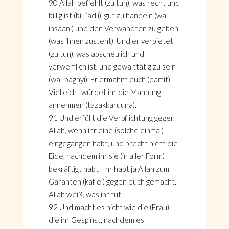
90 Allah befiehlt (zu tun), was recht und
billig ist (bil-`adli), gut zu handeln (wal-
ihsaani) und den Verwandten zu geben
(was ihnen zusteht). Und er verbietet
(zu tun), was abscheulich und
verwerflich ist, und gewalttätig zu sein
(wal-baghyi). Er ermahnt euch (damit).
Vielleicht würdet ihr die Mahnung
annehmen (tazakkaruuna).
91 Und erfüllt die Verpflichtung gegen
Allah, wenn ihr eine (solche einmal)
eingegangen habt, und brecht nicht die
Eide, nachdem ihr sie (in aller Form)
bekräftigt habt! Ihr habt ja Allah zum
Garanten (kafiel) gegen euch gemacht.
Allah weiß, was ihr tut.
92 Und macht es nicht wie die (Frau),
die ihr Gespinst, nachdem es