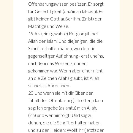
Offenbarungswissen besitzen. Er sorgt
für Gerechtigkeit (qaa'iman bil-qisti). Es
gibt keinen Gott außer ihm. (Er ist) der
Mächtige und Weise.
19 Als (einzig wahre) Religion gilt bei
Allah der Islam. Und diejenigen, die die
Schrift erhalten haben, wurden - in
gegenseitiger Auflehnung - erst uneins,
nachdem das Wissen zu ihnen
gekommen war. Wenn aber einer nicht
an die Zeichen Allahs glaubt, ist Allah
schnell im Abrechnen.
20 Und wenn sie mit dir (über den
Inhalt der Offenbarung) streiten, dann
sag: Ich ergebe (aslamtu) mich Allah,
(ich) und wer mir folgt! Und sag zu
denen, die die Schrift erhalten haben
und zu den Heiden: Wollt ihr (jetzt) den