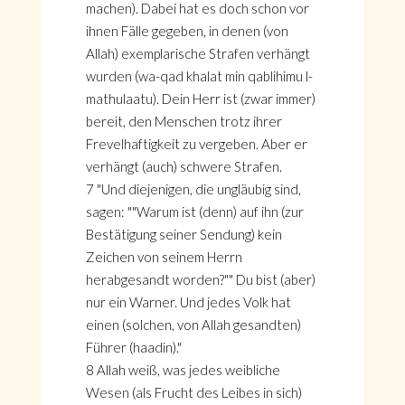
machen). Dabei hat es doch schon vor
ihnen Fälle gegeben, in denen (von
Allah) exemplarische Strafen verhängt
wurden (wa-qad khalat min qablihimu l-
mathulaatu). Dein Herr ist (zwar immer)
bereit, den Menschen trotz ihrer
Frevelhaftigkeit zu vergeben. Aber er
verhängt (auch) schwere Strafen.
7 "Und diejenigen, die ungläubig sind,
sagen: ""Warum ist (denn) auf ihn (zur
Bestätigung seiner Sendung) kein
Zeichen von seinem Herrn
herabgesandt worden?"" Du bist (aber)
nur ein Warner. Und jedes Volk hat
einen (solchen, von Allah gesandten)
Führer (haadin)."
8 Allah weiß, was jedes weibliche
Wesen (als Frucht des Leibes in sich)