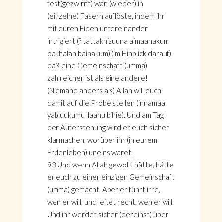
fest(gezwirnt) war, (wieder) in
(einzelne) Fasern auflöste, indem ihr
mit euren Eiden untereinander
intrigiert (? tattakhizuuna aimaanakum
dakhalan bainakum) (im Hinblick darauf),
daß eine Gemeinschaft (umma)
zahlreicher ist als eine andere!
(Niemand anders als) Allah will euch
damit auf die Probe stellen (innamaa
yabluukumu llaahu bihie). Und am Tag
der Auferstehung wird er euch sicher
klarmachen, worüber ihr (in eurem
Erdenleben) uneins waret.
93 Und wenn Allah gewollt hätte, hätte
er euch zu einer einzigen Gemeinschaft
(umma) gemacht. Aber er führt irre,
wen er will, und leitet recht, wen er will.
Und ihr werdet sicher (dereinst) über