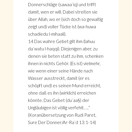
Donnerschläge (sawaa`iq) und trifft
damit, wen er will. Dabei streiten sie
über Allah, wo er (sich doch so gewaltig
zeigt und) voller Tücke ist (wa-huwa
schadiedu l-mihaali).
14 Das wahre Gebet gilt ihm (lahuu
da`watu l-haqqi). Diejenigen aber, zu
denen sie beten statt zu ihm, schenken
ihnen in nichts Gehör. (Es ist) vielmehr,
wie wenn einer seine Hände nach
Wasser ausstreckt, damit (er es
schöpft und) es seinen Mund erreicht,
ohne daß es ihn (wirklich) erreichen
könnte. Das Gebet (du`aa§) der
Ungläubigen ist völlig verfehlt. …“
(Koranübersetzung von Rudi Paret,
Sure Der Donner/Ar-Ra´d 13:1-14)