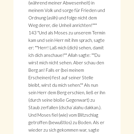
(während meiner Abwesenheit) in
meinem Volk und sorge für Frieden und
Ordnung (aslih) und folge nicht dem
Weg derer, die Unheil anrichten!"""
143 "Und als Moses zu unserem Termin
kam und sein Herr mit ihm sprach, sagte
er: ""Herr! Laß mich (dich) sehen, damit
ich dich anschaue!"" Allah sagte: ""Du
wirst mich nicht sehen. Aber schau den
Berg an! Falls er (bei meinem
Erscheinen) fest auf seiner Stelle
bleibt, wirst du mich sehen."" Als nun
sein Herr dem Berg erschien, ließ er ihn
(durch seine bloße Gegenwart) zu
Staub zerfallen (dscha`alahu dakkan.).
Und Moses fiel (wie) vom Blitzschlag
getroffen (bewußtlos) zu Boden. Als er
wieder zu sich gekommen war, sagte