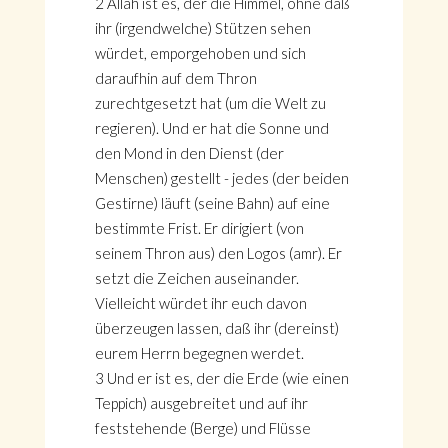
2 Allah ist es, der die Himmel, ohne daß
ihr (irgendwelche) Stützen sehen
würdet, emporgehoben und sich
daraufhin auf dem Thron
zurechtgesetzt hat (um die Welt zu
regieren). Und er hat die Sonne und
den Mond in den Dienst (der
Menschen) gestellt - jedes (der beiden
Gestirne) läuft (seine Bahn) auf eine
bestimmte Frist. Er dirigiert (von
seinem Thron aus) den Logos (amr). Er
setzt die Zeichen auseinander.
Vielleicht würdet ihr euch davon
überzeugen lassen, daß ihr (dereinst)
eurem Herrn begegnen werdet.
3 Und er ist es, der die Erde (wie einen
Teppich) ausgebreitet und auf ihr
feststehende (Berge) und Flüsse