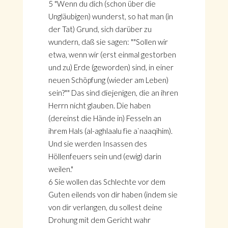
5 "Wenn du dich (schon über die
Ungläubigen) wunderst, so hat man (in
der Tat) Grund, sich darüber zu
wundern, daß sie sagen: ""Sollen wir
etwa, wenn wir (erst einmal gestorben
und zu) Erde (geworden) sind, in einer
neuen Schöpfung (wieder am Leben)
sein?"" Das sind diejenigen, die an ihren
Herrn nicht glauben. Die haben
(dereinst die Hände in) Fesseln an
ihrem Hals (al-aghlaalu fìe a`naaqihim).
Und sie werden Insassen des
Höllenfeuers sein und (ewig) darin
weilen."
6 Sie wollen das Schlechte vor dem
Guten eilends von dir haben (indem sie
von dir verlangen, du sollest deine
Drohung mit dem Gericht wahr