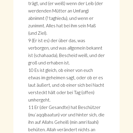
trägt, und (er weiß) wenn der Leib (der
werdenden Mütter an Umfang)
abnimmt (? taghiedu), und wenn er
zunimmt. Alles hat bei ihm sein Maß
(und Ziel).
9 (Er ist es) der über das, was
verborgen, und was allgemein bekannt
ist (schahaada), Bescheid weiß, und der
groß und erhaben ist.
10 Es ist gleich, ob einer von euch
etwas im geheimen sagt, oder ob er es
laut äußert, und ob einer sich bei Nacht
versteckt hält oder bei Tag (offen)
umhergeht.
11 Er (der Gesandte) hat Beschützer
(mu`aqqibaatun) vor und hinter sich, die
ihn auf Allahs Geheiß (min amri llaahi)
behüten. Allah verändert nichts an