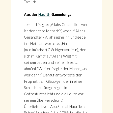
Tamuds. ...
Aus der
Hadith
-Sammlung:
Jemand fragte: „Allahs Gesandter, wer
ist der beste Mensch?“, worauf Allahs
Gesandter - Allah segne ihn und gebe
ihm Heil - antwortete: „Ein
(muslimischer) Gläubiger (mu 'min), der
sich im Kampf auf Allahs Weg mit
seinem Leben und seinem Besitz
abmüht.“ Weiter fragte der Mann: „Und
wer dann?“ Darauf antwortete der
Prophet: „Ein Gläubiger, der in einer
Schlucht zurückgezogen in
Gottesfurcht lebt und die Leute vor
seinem Übel verschont.“
Überliefert von Abu Said al-Hudri bei:
Buhari 56 gihad 2, Nr. 2786; Muslim, Nr.