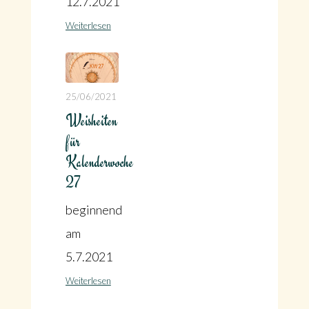
12.7.2021
Weiterlesen
25/06/2021
Weisheiten
für
Kalenderwoche
27
beginnend
am
5.7.2021
Weiterlesen