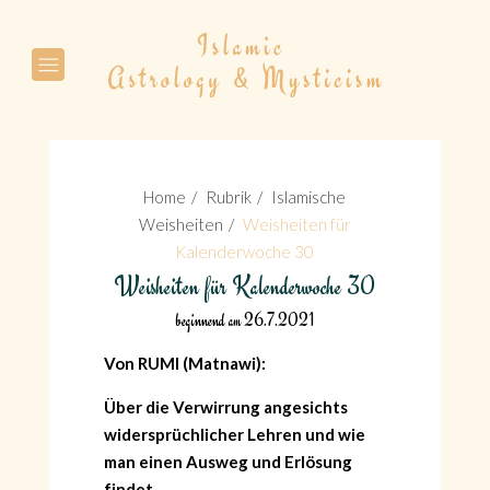
Suche
Home
Rubrik
Islamische
Weisheiten
Weisheiten für
Kalenderwoche 30
Weisheiten für Kalenderwoche 30
Suche
beginnend am 26.7.2021
Von RUMI (Matnawi):
Über die Verwirrung angesichts
widersprüchlicher Lehren und wie
man einen Ausweg und Erlösung
findet