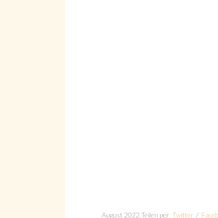
Suche
August 2022
.
Teilen per
Twitter
/
Face