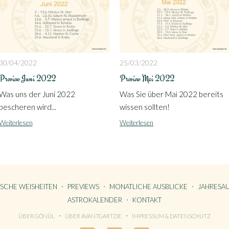
30/04/2022
25/03/2022
Preview Juni 2022
Preview Mai 2022
Was uns der Juni 2022
Was Sie über Mai 2022 bereits
bescheren wird...
wissen sollten!
Weiterlesen
Weiterlesen
ISCHE WEISHEITEN
PREVIEWS
MONATLICHE AUSBLICKE
JAHRESAU
ASTROKALENDER
KONTAKT
ÜBER GÖNÜL
ÜBER AVANTGART.DE
IMPRESSUM & DATENSCHUTZ