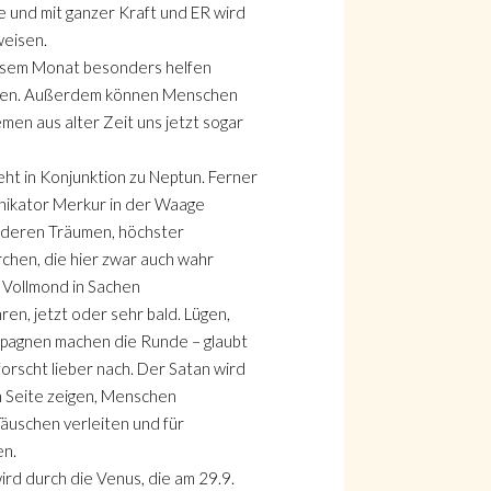
 und mit ganzer Kraft und ER wird
weisen.
iesem Monat besonders helfen
ben. Außerdem können Menschen
men aus alter Zeit uns jetzt sogar
eht in Konjunktion zu Neptun. Ferner
nikator Merkur in der Waage
nderen Träumen, höchster
chen, die hier zwar auch wahr
 Vollmond in Sachen
n, jetzt oder sehr bald. Lügen,
pagnen machen die Runde – glaubt
 forscht lieber nach. Der Satan wird
n Seite zeigen, Menschen
äuschen verleiten und für
en.
d durch die Venus, die am 29.9.