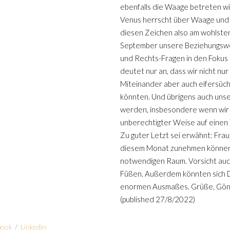
ebenfalls die Waage betreten wi
Venus herrscht über Waage und St
diesen Zeichen also am wohlste
September unsere Beziehungswel
und Rechts-Fragen in den Fokus 
deutet nur an, dass wir nicht nu
Miteinander aber auch eifersüch
könnten. Und übrigens auch unser
werden, insbesondere wenn wir 
unberechtigter Weise auf einen
Zu guter Letzt sei erwähnt: Fr
diesem Monat zunehmen können
notwendigen Raum. Vorsicht auc
Füßen. Außerdem könnten sich D
enormen Ausmaßes. Grüße, Gön
(published 27/8/2022)
book
/
Linkedin