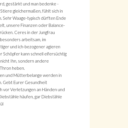
rd, gestärkt und man bedenke -
iere gleichermaßen, fühlt sich in
n. Sehr Waage-typisch dürften Ende
t, unsere Finanzen oder Balance-
rücken. Ceres in der Jungfrau
r besonders arbeitsam, im
tiger und ich-bezogener agieren
 Schöpfer kann schnell eifersüchtig
nicht Ihn, sondern andere
 Thron heben.
auen und Mütterbelange werden in
. Gebt Eurer Gesundheit
h vor Verletzungen an Händen und
iebstähle häufen, gar Diebstähle
ül