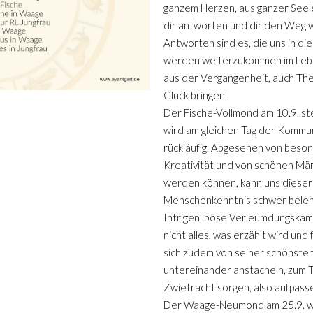
ganzem Herzen, aus ganzer Seele
dir antworten und dir den Weg 
Antworten sind es, die uns in d
werden weiterzukommen im Le
aus der Vergangenheit, auch The
Glück bringen.
Der Fische-Vollmond am 10.9. st
wird am gleichen Tag der Kommu
rückläufig. Abgesehen von beso
Kreativität und von schönen Mär
werden können, kann uns dieser
Menschenkenntnis schwer belehre
Intrigen, böse Verleumdungskam
nicht alles, was erzählt wird und
sich zudem von seiner schönste
untereinander anstacheln, zum T
Zwietracht sorgen, also aufpass
Der Waage-Neumond am 25.9. wir