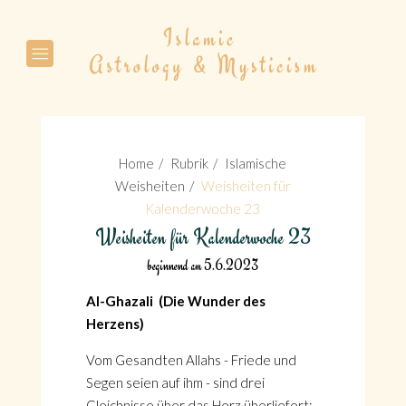
Suche
Home
Rubrik
Islamische
Weisheiten
Weisheiten für
Kalenderwoche 23
Weisheiten für Kalenderwoche 23
Suche
beginnend am 5.6.2023
Al-Ghazali (Die Wunder des
Herzens)
Vom Gesandten Allahs - Friede und
Segen seien auf ihm - sind drei
Gleichnisse über das Herz überliefert: