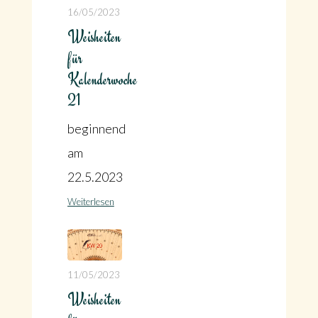
16/05/2023
Weisheiten
für
Kalenderwoche
21
beginnend
am
22.5.2023
Weiterlesen
11/05/2023
Weisheiten