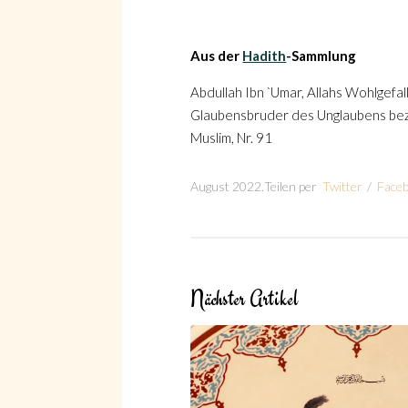
Aus der
Hadith
-Sammlung
Abdullah Ibn `Umar, Allahs Wohlgefal
Glaubensbruder des Unglaubens bezic
Suche
Muslim, Nr. 91
August 2022
.
Teilen per
Twitter
/
Face
Suche
Nächster Artikel