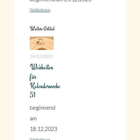
Weiterlesen
Weitere Artikel
14/12/2023
Weisheiten
für
Kalenderwoche
51
beginnend
am
18.12.2023
Weiterlesen