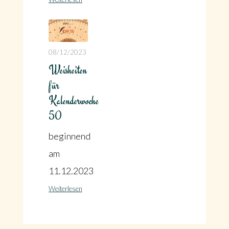
08/12/2023
Weisheiten
für
Kalenderwoche
50
beginnend
am
11.12.2023
Weiterlesen