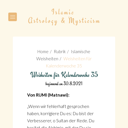
Suche
Home
Rubrik
Islamische
Weisheiten
Weisheiten für
Kalenderwoche 35
Weisheiten für Kalenderwoche 35
Suche
beginnend am 30.8.2021
Von RUMI (Matnawi):
„Wenn wir fehlerhaft gesprochen
haben, korrigiere Du es: Du bist der
Verbesserer, o Sultan der Rede. Du
besitzt die Alchimie, mit der Du sie