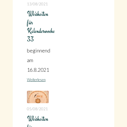
13/08/2021
Weisheiten
für
Kalenderwoche
33
beginnend
am
16.8.2021
Weiterlesen
05/08/2021
Weisheiten