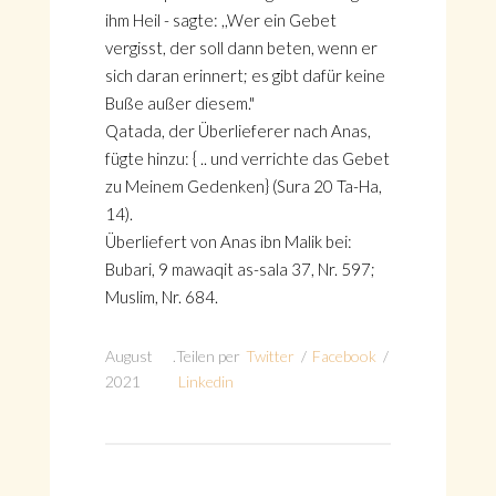
ihm Heil - sagte: ,,Wer ein Gebet
vergisst, der soll dann beten, wenn er
sich daran erinnert; es gibt dafür keine
Buße außer diesem."
Qatada, der Überlieferer nach Anas,
fügte hinzu: { .. und verrichte das Gebet
zu Meinem Gedenken} (Sura 20 Ta-Ha,
14).
Überliefert von Anas ibn Malik bei:
Bubari, 9 mawaqit as-sala 37, Nr. 597;
Muslim, Nr. 684.
August
.
Teilen per
Twitter
/
Facebook
/
2021
Linkedin