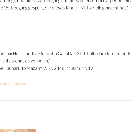
erbeugt, und diese Verbeugung hat mir Schmerzen im Körper bereitet
eine Verbeugung gespürt, die dieses Kind im Mutterleib gemacht hat."
e ihm Heil - sandte Mu'ad ibn Gabal (als Statthalter) in den Jemen. Er
chts trennt es von Allah."
bei: Buhari, 46 Mazalim 9, Nr. 2448; Muslim, Nr. 19
book
/
Linkedin