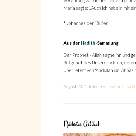
Verehrung vor deiner Leibesfrucht v
Maria sagte: ,,Auch ich habe in mir 
* Johannes der Täufer.
Aus der
Hadith
-Sammlung
Suche
Der Prophet - Allah segne ihn und geb
Bittgebet des Unterdrückten, denn ni
Überliefert von 'Abdullah ibn 'Abbas 
August 2021
.
Teilen per
Twitter
/
Face
Suche
Nächster Artikel