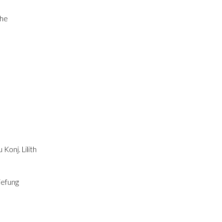
che
 Konj. Lilith
iefung