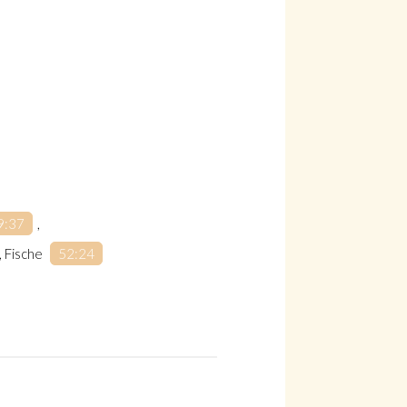
9:37
,
, Fische
52:24