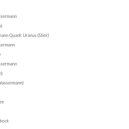
assermann
n)
ann Quadr. Uranus (Stier)
ssermann
)
Wassermann
n)
 (Wassermann)
tze
nbock