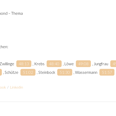
lmond – Thema
ichen:
 Zwillinge
48:13
, Krebs
48:40
, Löwe
49:08
, Jungfrau
4
, Schütze
51:02
, Steinbock
51:30
, Wassermann
51:57
book
/
Linkedin