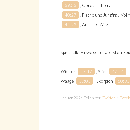
39:03
, Ceres – Thema
40:27
, Fische und Jungfrau-Vol
44:23
, Ausblick März
Spirituelle Hinweise für alle Sternze
Widder
47:17
, Stier
47:44
,
Waage
50:05
, Skorpion
50:33
Januar 2024
.
Teilen per
Twitter
/
Face