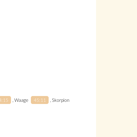
4:15
​, Waage
45:11
​, Skorpion