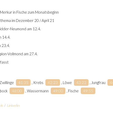
t / Merkur in Fische zum Monatsbeginn
rthema im Dezember 20 / April 21
 Widder-Neumond am 12.4.
m 14.4.
m 23.4.
pion-Vollmond am 27.4.
fasst
, Zwillinge
41:35
​, Krebs
42:23
​, Löwe
43:22
​, Jungfrau
4
inbock
48:00
​, Wassermann
49:00
​, Fische
49:55
ok
/
Linkedin