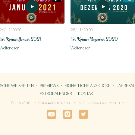
28/11/2020
26/12/2020
Ihr Kosmos Dezember 2020
Ihr Kosmos Januar 2021
Weiterlesen
Weiterlesen
ISCHE WEISHEITEN
PREVIEWS
MONATLICHE AUSBLICKE
JAHRESAU
ASTROKALENDER
KONTAKT
ÜBER GÖNÜL
ÜBER AVANTGART.DE
IMPRESSUM & DATENSCHUTZ
SSUM & DATENSCHUTZ