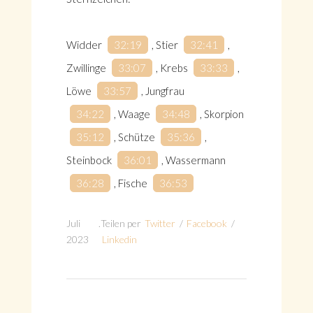
Widder
32:19
, Stier
32:41
,
Zwillinge
33:07
, Krebs
33:33
,
Löwe
33:57
, Jungfrau
34:22
, Waage
34:48
, Skorpion
35:12
, Schütze
35:36
,
Steinbock
36:01
, Wassermann
36:28
, Fische
36:53
Juli
.
Teilen per
Twitter
/
Facebook
/
2023
Linkedin