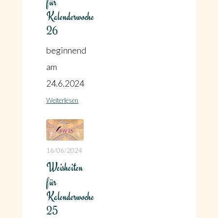
für
Kalenderwoche
26
beginnend
am
24.6.2024
Weiterlesen
16/06/2024
Weisheiten
für
Kalenderwoche
25