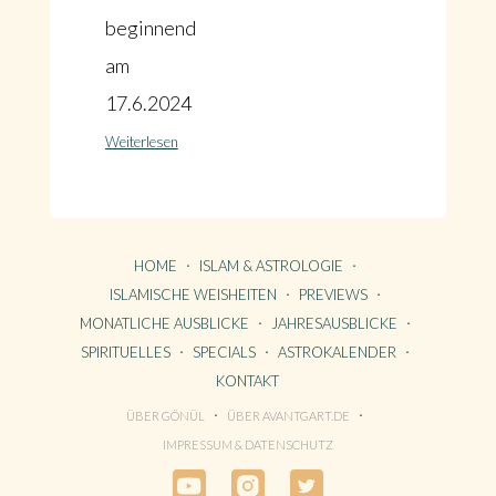
beginnend
am
17.6.2024
Weiterlesen
HOME
ISLAM & ASTROLOGIE
ISLAMISCHE WEISHEITEN
PREVIEWS
MONATLICHE AUSBLICKE
JAHRESAUSBLICKE
SPIRITUELLES
SPECIALS
ASTROKALENDER
KONTAKT
ÜBER GÖNÜL
ÜBER AVANTGART.DE
HOME
IMPRESSUM & DATENSCHUTZ
KONTAKT
ÜBER GÖNÜL