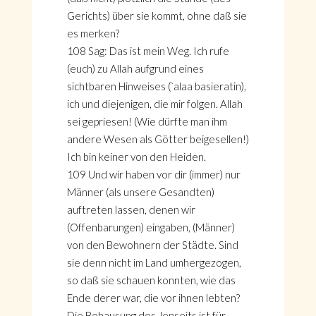
Gerichts) über sie kommt, ohne daß sie
es merken?
108 Sag: Das ist mein Weg. Ich rufe
(euch) zu Allah aufgrund eines
sichtbaren Hinweises (`alaa basieratin),
ich und diejenigen, die mir folgen. Allah
sei gepriesen! (Wie dürfte man ihm
andere Wesen als Götter beigesellen!)
Ich bin keiner von den Heiden.
109 Und wir haben vor dir (immer) nur
Männer (als unsere Gesandten)
auftreten lassen, denen wir
(Offenbarungen) eingaben, (Männer)
von den Bewohnern der Städte. Sind
sie denn nicht im Land umhergezogen,
so daß sie schauen konnten, wie das
Ende derer war, die vor ihnen lebten?
Die Behausung des Jenseits ist für