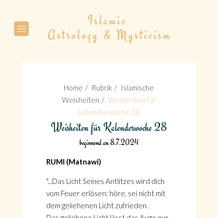
Suche
Home
Rubrik
Islamische
Weisheiten
Weisheiten für
Kalenderwoche 28
Weisheiten für Kalenderwoche 28
Suche
beginnend am 8.7.2024
RUMI (Matnawi)
"...Das Licht Seines Antlitzes wird dich
vom Feuer erlösen; höre, sei nicht mit
dem geliehenen Licht zufrieden.
Das geliehene Licht lässt das Auge nur