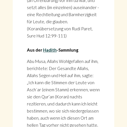
(an Offenbarung) vor ihm da war, und
setzt alles (im einzelnen) auseinander -
eine Rechtleitung und Barmherzigkeit
für Leute, die glauben.
(Koranübersetzung von Rudi Paret,
Sure Hud 12:99-111)
Aus der
Hadith
-Sammlung
Abu Musa, Allahs Wohlgefallen auf ihm,
berichtete: Der Gesandte Allahs,
Allahs Segen und Heil auf ihm, sagte:
„Ich kann die Stimmen der Leute von
Asch`ar (einem Stamm) erkennen, wenn
sie den Qur’an (Koran) nachts
rezitieren, und dadurch kann ich leicht
bestimmen, wo sie sich niedergelassen
haben, auch wenn ich diesen Ort am
hellen Tag vorher nicht gesehen hatte.