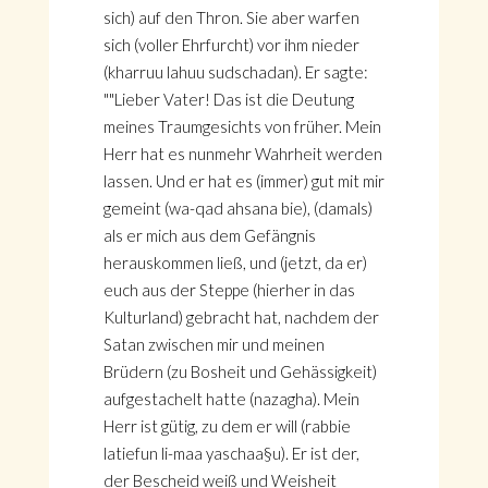
sich) auf den Thron. Sie aber warfen
sich (voller Ehrfurcht) vor ihm nieder
(kharruu lahuu sudschadan). Er sagte:
""Lieber Vater! Das ist die Deutung
meines Traumgesichts von früher. Mein
Herr hat es nunmehr Wahrheit werden
lassen. Und er hat es (immer) gut mit mir
gemeint (wa-qad ahsana bie), (damals)
als er mich aus dem Gefängnis
herauskommen ließ, und (jetzt, da er)
euch aus der Steppe (hierher in das
Kulturland) gebracht hat, nachdem der
Satan zwischen mir und meinen
Brüdern (zu Bosheit und Gehässigkeit)
aufgestachelt hatte (nazagha). Mein
Herr ist gütig, zu dem er will (rabbie
latiefun li-maa yaschaa§u). Er ist der,
der Bescheid weiß und Weisheit