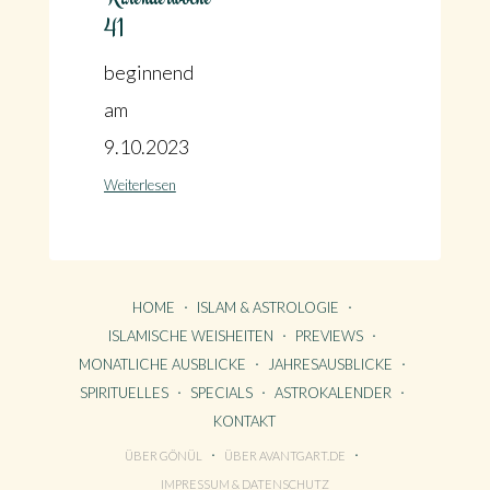
41
beginnend
am
9.10.2023
Weiterlesen
HOME
ISLAM & ASTROLOGIE
ISLAMISCHE WEISHEITEN
PREVIEWS
MONATLICHE AUSBLICKE
JAHRESAUSBLICKE
SPIRITUELLES
SPECIALS
ASTROKALENDER
KONTAKT
ÜBER GÖNÜL
ÜBER AVANTGART.DE
HOME
IMPRESSUM & DATENSCHUTZ