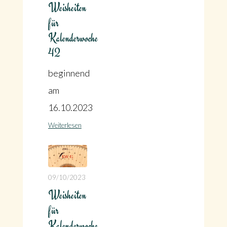
Weisheiten
für
Kalenderwoche
42
beginnend
am
16.10.2023
Weiterlesen
09/10/2023
Weisheiten
für
Kalenderwoche