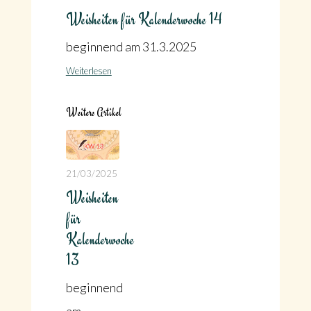
Weisheiten für Kalenderwoche 14
beginnend am 31.3.2025
Weiterlesen
Weitere Artikel
21/03/2025
Weisheiten
für
Kalenderwoche
13
beginnend