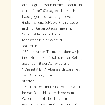
ausgelegt ist (? sarhun mumarradun min
qaraariera)."" Sie sagte: ""Herr! Ich
habe gegen mich selber gefrevelt
(indem ich ungläubig war). Ich ergebe
mich nun (aslamtu) zusammen mit
Salomo Allah, dem Herrn der
Menschen in aller Welt (al-
`aalamuun)."""
45 "Und zu den Thamuud haben wir ja
ihren Bruder Saalih (als unseren Boten)
gesandt (mit der Aufforderung):
""Dienet Allah!"" Aber gleich waren es
zwei Gruppen, die miteinander
stritten."
46 "Er sagte: ""Ihr Leute! Warum wollt
ihr das Schlechte eilends vor dem
Guten haben (indem ihr von mir
verlangt, ich solle meine Drohung mit