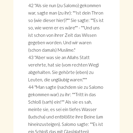
42 "Als sie nun (zu Salomo) gekommen
war, sagte man (zu ihr): ""Ist dein Thron
so (wie dieser hier)?"" Sie sagte: ""Es ist
so, wie wenn er es wäre"" - ""Und uns
ist schon von ihrer Zeit das Wissen
gegeben worden. Und wir waren
(schon damals) Muslime."
43 "Aber was sie an Allahs Statt
verehrte, hat sie (vom rechten Weg)
abgehalten. Sie gehörte (eben) zu
Leuten, die ungläubig waren."""
44 "Man sagte (nachdem sie zu Salomo
gekommen war) zu ihr: ""Tritt in das
Schloß (sarh) ein!"" Als sie es sah,
meinte sie, es sei ein tiefes Wasser
(ludscha) und entblößte ihre Beine (um
hineinzusteigen). Salomo sagte: ""Es ist
ein Schloß das mit Glas(platten)