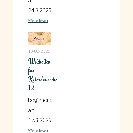
am
24.3.2025
Weiterlesen
13/03/2025
Weisheiten
für
Kalenderwoche
12
beginnend
am
17.3.2025
Weiterlesen