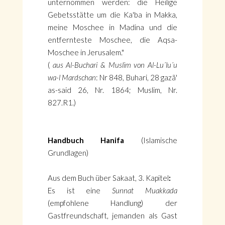
unternommen werden: die Heilige
Gebetsstätte um die Ka'ba in Makka,
meine Moschee in Madina und die
entfernteste Moschee, die Aqsa-
Moschee in Jerusalem."
(
aus Al-Buchari & Muslim von Al-Lu´lu´u
wa-l Mardschan
: Nr 848, Buhari, 28 gazã'
as-said 26, Nr. 1864; Muslim, Nr.
827.R1.)
Handbuch Hanifa
(Islamische
Grundlagen)
Aus dem Buch über Sakaat, 3. Kapitel
:
Es ist eine
Sunnat Muakkada
(empfohlene Handlung) der
Gastfreundschaft, jemanden als Gast