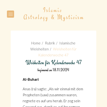
Suche
Home
Rubrik
Islamische
Weisheiten
Weisheiten für
Kalenderwoche 47
Weisheiten für Kalenderwoche 47
Suche
beginnend am 18.11.2024
Al-Buhari
Anas (ra) sagte: „Als wir einmal mit dem
Propheten (saw) zusammen waren,
regnete es auf uns herab. Er zog sein
Gewand aus, damit es auf ihn regnen