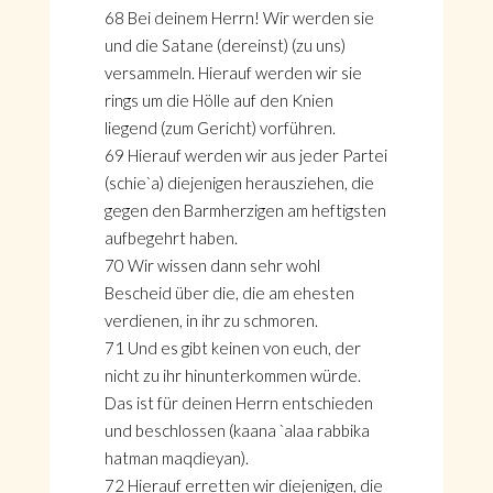
68 Bei deinem Herrn! Wir werden sie
und die Satane (dereinst) (zu uns)
versammeln. Hierauf werden wir sie
rings um die Hölle auf den Knien
liegend (zum Gericht) vorführen.
69 Hierauf werden wir aus jeder Partei
(schie`a) diejenigen herausziehen, die
gegen den Barmherzigen am heftigsten
aufbegehrt haben.
70 Wir wissen dann sehr wohl
Bescheid über die, die am ehesten
verdienen, in ihr zu schmoren.
71 Und es gibt keinen von euch, der
nicht zu ihr hinunterkommen würde.
Das ist für deinen Herrn entschieden
und beschlossen (kaana `alaa rabbika
hatman maqdieyan).
72 Hierauf erretten wir diejenigen, die