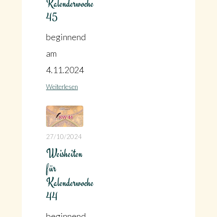
Kalenderwoche
45
beginnend
am
4.11.2024
Weiterlesen
27/10/2024
Weisheiten
für
Kalenderwoche
44
beginnend