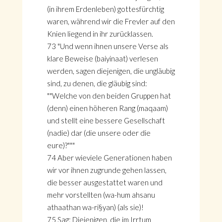
(in ihrem Erdenleben) gottesfürchtig
waren, während wir die Frevler auf den
Knien liegend in ihr zurücklassen.
73 "Und wenn ihnen unsere Verse als
klare Beweise (baiyinaat) verlesen
werden, sagen diejenigen, die ungläubig
sind, zu denen, die gläubig sind:
""Welche von den beiden Gruppen hat
(denn) einen höheren Rang (maqaam)
und stellt eine bessere Gesellschaft
(nadie) dar (die unsere oder die
eure)?"""
74 Aber wieviele Generationen haben
wir vor ihnen zugrunde gehen lassen,
die besser ausgestattet waren und
mehr vorstellten (wa-hum ahsanu
athaathan wa-ri§yan) (als sie)!
75 Sag: Diejenigen, die im Irrtum