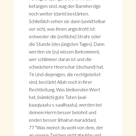
befangen sind, mag der Barmherzige
noch weiter (darin) bestärken.
Schließlich sehen sie dann (unmittelbar
vor sich), was ihnen angedroht ist:
entweder die (zeitliche) Strafe oder
die Stunde (des jüngsten Tages). Dann
werden sie (zu) wissen (bekommen),
wer schlimmer daran ist und die
schwächere Heerschar (dschund) hat.
76 Und diejenigen, die rechtgeleitet
sind, bestärkt Allah noch in ihrer
Rechtleitung. Was bleibenden Wert
hat, (nämlich) gute Taten (wal-
baaqiyaatu s-saalihaatu), werden bei
deinem Herrn besser belohnt und
enden besser (khairun maraddan).
77 "Was meinst du wohl von dem, der
an unsere Zeichen nicht glaubte und