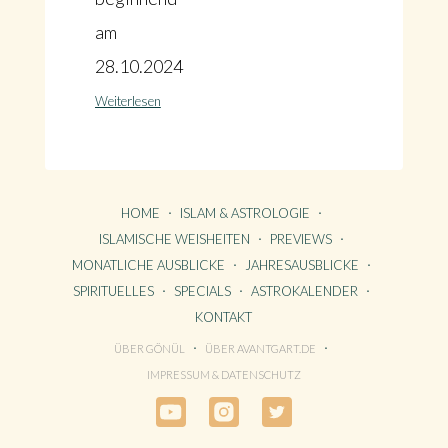
am
28.10.2024
Weiterlesen
HOME
ISLAM & ASTROLOGIE
ISLAMISCHE WEISHEITEN
PREVIEWS
MONATLICHE AUSBLICKE
JAHRESAUSBLICKE
SPIRITUELLES
SPECIALS
ASTROKALENDER
KONTAKT
ÜBER GÖNÜL
ÜBER AVANTGART.DE
HOME
IMPRESSUM & DATENSCHUTZ
KONTAKT
ÜBER GÖNÜL
ÜBER AVANTGART.DE