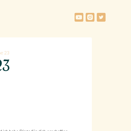
he 23
23