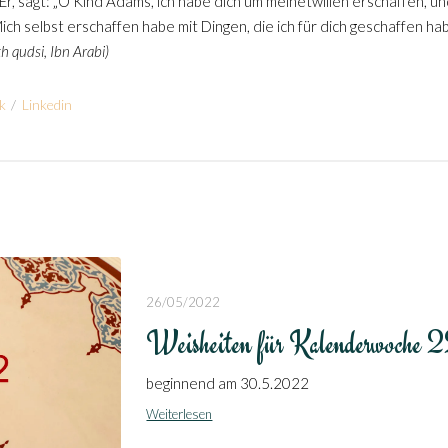
 Er, sagt: „O Kind Adams, ich habe dich um meinetwillen erschaffen, un
ich selbst erschaffen habe mit Dingen, die ich für dich geschaffen hab
h qudsi, Ibn Arabi)
k
/
Linkedin
26/05/2022
Weisheiten für Kalenderwoche 
beginnend am 30.5.2022
Weiterlesen