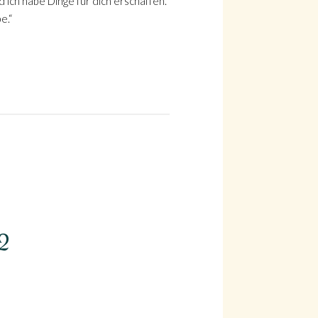
d ich habe Dinge für dich erschaffen.
e.“
22