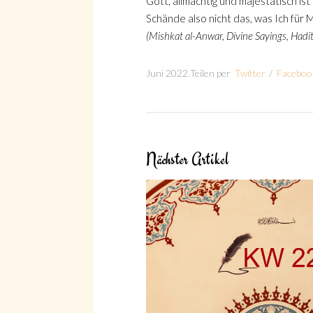
Gott, allmächtig und majestätisch ist
Schände also nicht das, was Ich für M
(Mishkat al-Anwar, Divine Sayings, Hadit
Juni 2022
.
Teilen per
Twitter
/
Faceboo
Suche
Nächster Artikel
Suche