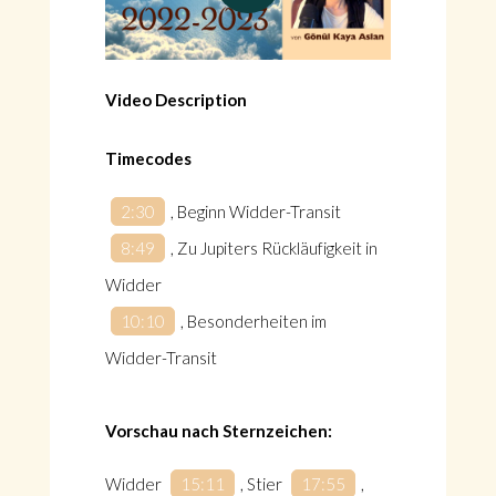
Video Description
Timecodes
2:30
, Beginn Widder-Transit
8:49
, Zu Jupiters Rückläufigkeit in
Widder
10:10
, Besonderheiten im
Widder-Transit
Vorschau nach Sternzeichen:
Widder
15:11
, Stier
17:55
,