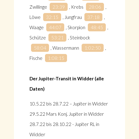
Zwillinge
23:39
, Krebs
28:06
,
Löwe
32:15
, Jungfrau
37:18
,
Waage
44:07
, Skorpion
48:45
,
Schütze
53:21
, Steinbock
58:04
, Wassermann
1:02:50
,
Fische
1:08:15
Der Jupiter-Transit in Widder (alle
Daten)
10.5.22 bis 28.7.22 – Jupiter in Widder
29.5.22 Mars Konj. Jupiter in Widder
28.7.22 bis 28.10.22 - Jupiter RL in
Widder