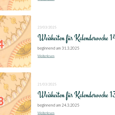
23/03/2025
Weisheiten für Kalenderwoche 1
beginnend am 31.3.2025
Weiterlesen
21/03/2025
Weisheiten für Kalenderwoche 1
beginnend am 24.3.2025
Weiterlesen