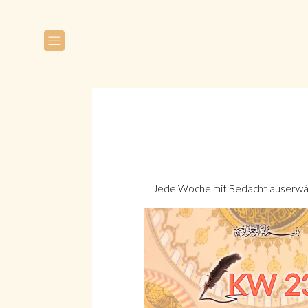
Jede Woche mit Bedacht auserwähl