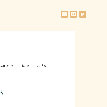
tsamer Persönlichkeiten & Poeten!
23