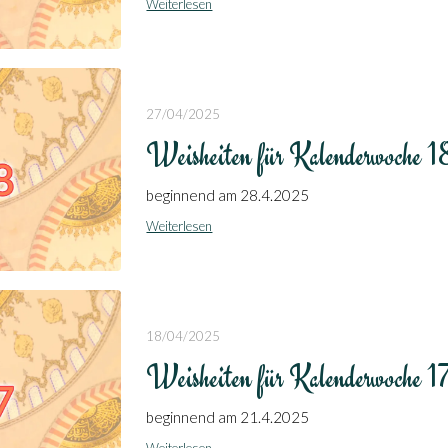
Weiterlesen
27/04/2025
Weisheiten für Kalenderwoche 1
beginnend am 28.4.2025
Weiterlesen
18/04/2025
Weisheiten für Kalenderwoche 1
beginnend am 21.4.2025
Weiterlesen