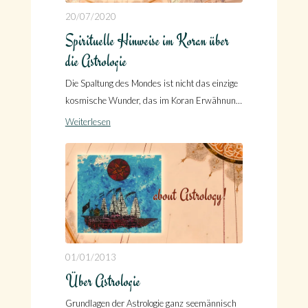
20/07/2020
Spirituelle Hinweise im Koran über
die Astrologie
Die Spaltung des Mondes ist nicht das einzige
kosmische Wunder, das im Koran Erwähnung
findet!
Weiterlesen
01/01/2013
Über Astrologie
Grundlagen der Astrologie ganz seemännisch