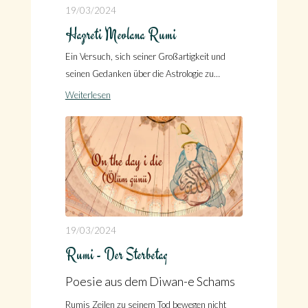
19/03/2024
Hazreti Mevlana Rumi
Ein Versuch, sich seiner Großartigkeit und
seinen Gedanken über die Astrologie zu
nähern!
Weiterlesen
19/03/2024
Rumi - Der Sterbetag
Poesie aus dem Diwan-e Schams
Rumis Zeilen zu seinem Tod bewegen nicht