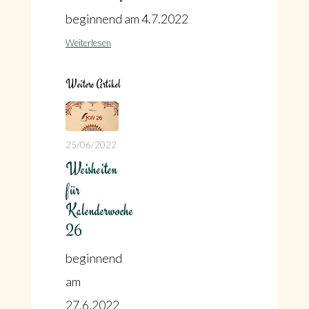
beginnend am 4.7.2022
Weiterlesen
Weitere Artikel
25/06/2022
Weisheiten
für
Kalenderwoche
26
beginnend
am
27.6.2022