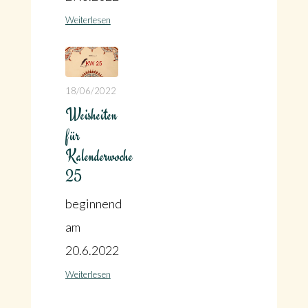
Weiterlesen
18/06/2022
Weisheiten
für
Kalenderwoche
25
beginnend
am
20.6.2022
Weiterlesen