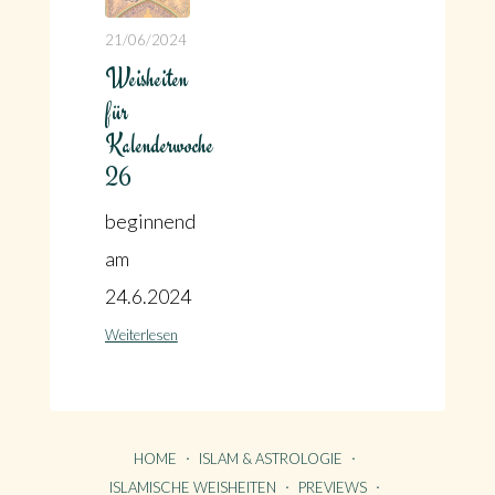
21/06/2024
Weisheiten
für
Kalenderwoche
26
beginnend
am
24.6.2024
Weiterlesen
HOME
ISLAM & ASTROLOGIE
ISLAMISCHE WEISHEITEN
PREVIEWS