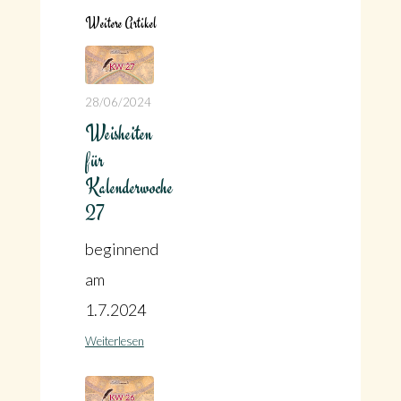
Weitere Artikel
28/06/2024
Weisheiten
für
Kalenderwoche
27
beginnend
am
1.7.2024
Weiterlesen