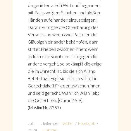
da gerieten alle in Wut und begannen,
mit Palmzweigen, Schuhen und bloßen
Händen aufeinander einzuschlagen!
Darauf erfolgte die Offenbarung des
Verses: Und wenn zwei Parteien der
Gläubigen einander bekämpfen, dann
stiftet Frieden zwischen ihnen; wenn
jedoch eine von ihnen sich gegen die
andere vergeht, so bekämpft diejenige,
die im Unrecht ist, bis sie sich Allahs
Befehl fügt. Fügt sie sich, so stiftet in
Gerechtigkeit Frieden zwischen ihnen
und seid gerecht. Wahrlich, Allah liebt
die Gerechten. [Quran 49:9]
(Muslim Nr. 3357)
Juli
.
Teilen per
Twitter
/
Facebook
/
2024
Linkedin