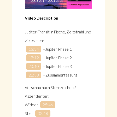
Video Description
Jupiter-Transit in Fische, Zeitstrahl und
vieles mehr:
13:34
​ - Jupiter Phase 1
17:12
​ - Jupiter Phase 2
20:10
​ - Jupiter Phase 3
22:33
​ - Zusammenfassung
Vorschau nach Sternzeichen /
Aszendenten:
Widder
25:46
​,
Stier
32:18
​,