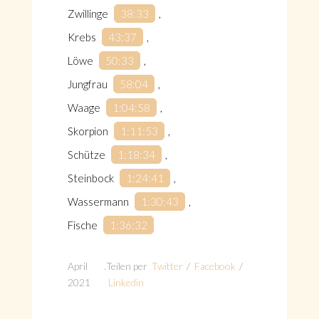
Zwillinge
38:33
​,
Krebs
43:37
​,
Löwe
50:33
​,
Jungfrau
58:04
​,
Waage
1:04:58
​,
Skorpion
1:11:53
​,
Schütze
1:18:34
​,
Steinbock
1:24:41
​,
Wassermann
1:30:43
​,
Fische
1:36:32
April
.
Teilen per
Twitter
/
Facebook
/
2021
Linkedin