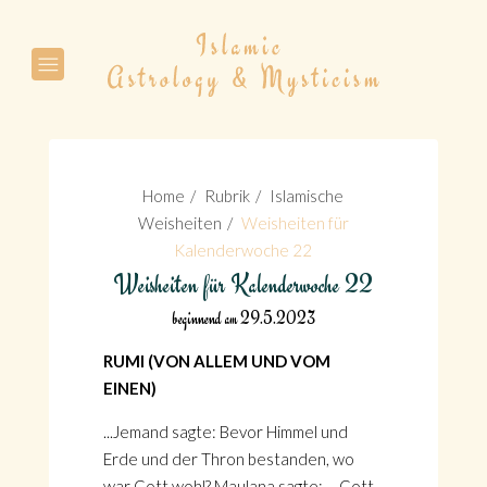
Suche
Home
Rubrik
Islamische
Weisheiten
Weisheiten für
Kalenderwoche 22
Weisheiten für Kalenderwoche 22
Suche
beginnend am 29.5.2023
RUMI (VON ALLEM UND VOM
EINEN)
...Jemand sagte: Bevor Himmel und
Erde und der Thron bestanden, wo
war Gott wohl? Maulana sagte: ... Gott