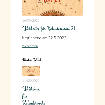
16/05/2023
Weisheiten für Kalenderwoche 21
beginnend am 22.5.2023
Weiterlesen
Weitere Artikel
11/05/2023
Weisheiten
für
Kalenderwoche