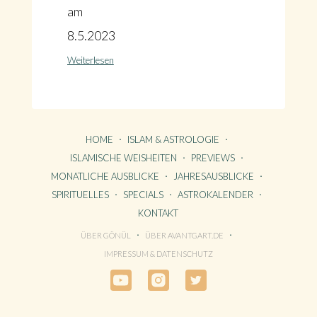
am
8.5.2023
Weiterlesen
HOME
ISLAM & ASTROLOGIE
ISLAMISCHE WEISHEITEN
PREVIEWS
MONATLICHE AUSBLICKE
JAHRESAUSBLICKE
SPIRITUELLES
SPECIALS
ASTROKALENDER
KONTAKT
ÜBER GÖNÜL
ÜBER AVANTGART.DE
HOME
IMPRESSUM & DATENSCHUTZ
KONTAKT
ÜBER GÖNÜL
ÜBER AVANTGART.DE
IMPRESSUM & DATENSCHUTZ