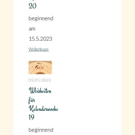
20
beginnend
am
15.5.2023
Weiterlesen
05/05/2023
Weisheiten
für
Kalenderwoche
19
beginnend