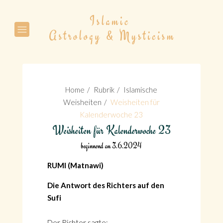
Suche
Home
Rubrik
Islamische
Weisheiten
Weisheiten für
Kalenderwoche 23
Weisheiten für Kalenderwoche 23
Suche
beginnend am 3.6.2024
RUMI (Matnawi)
Die Antwort des Richters auf den
Sufi
Der Richter sagte: