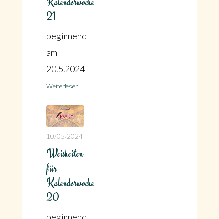
Kalenderwoche
21
beginnend
am
20.5.2024
Weiterlesen
10/05/2024
Weisheiten
für
Kalenderwoche
20
beginnend