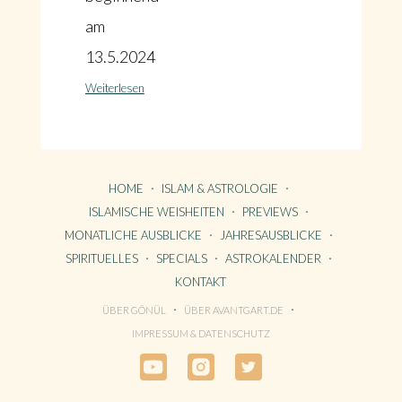
am
13.5.2024
Weiterlesen
HOME
ISLAM & ASTROLOGIE
ISLAMISCHE WEISHEITEN
PREVIEWS
MONATLICHE AUSBLICKE
JAHRESAUSBLICKE
SPIRITUELLES
SPECIALS
ASTROKALENDER
KONTAKT
ÜBER GÖNÜL
ÜBER AVANTGART.DE
HOME
IMPRESSUM & DATENSCHUTZ
KONTAKT
ÜBER GÖNÜL
ÜBER AVANTGART.DE