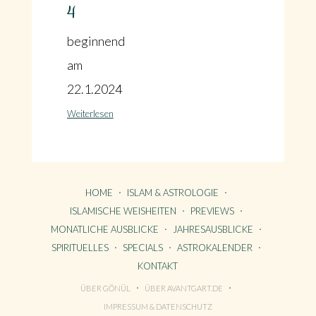
4
beginnend
am
22.1.2024
Weiterlesen
HOME
ISLAM & ASTROLOGIE
ISLAMISCHE WEISHEITEN
PREVIEWS
MONATLICHE AUSBLICKE
JAHRESAUSBLICKE
SPIRITUELLES
SPECIALS
ASTROKALENDER
KONTAKT
ÜBER GÖNÜL
ÜBER AVANTGART.DE
HOME
IMPRESSUM & DATENSCHUTZ
KONTAKT