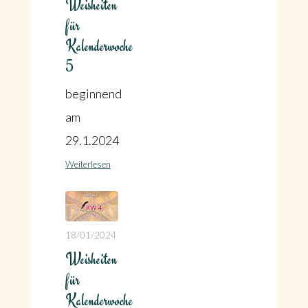
Weisheiten
für
Kalenderwoche
5
beginnend
am
29.1.2024
Weiterlesen
18/01/2024
Weisheiten
für
Kalenderwoche