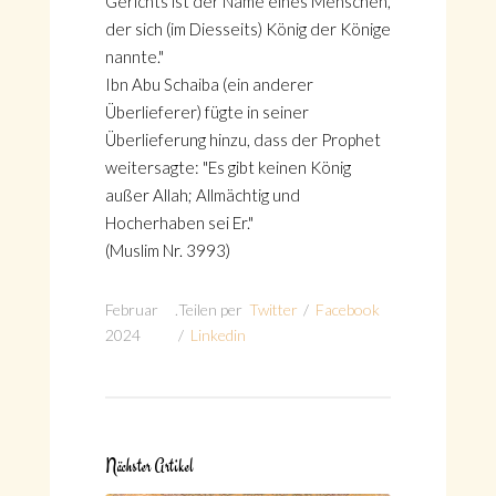
Gerichts ist der Name eines Menschen,
der sich (im Diesseits) König der Könige
nannte."
Ibn Abu Schaiba (ein anderer
Überlieferer) fügte in seiner
Überlieferung hinzu, dass der Prophet
weitersagte: "Es gibt keinen König
außer Allah; Allmächtig und
Hocherhaben sei Er."
(Muslim Nr. 3993)
Februar
.
Teilen per
Twitter
/
Facebook
2024
/
Linkedin
Nächster Artikel