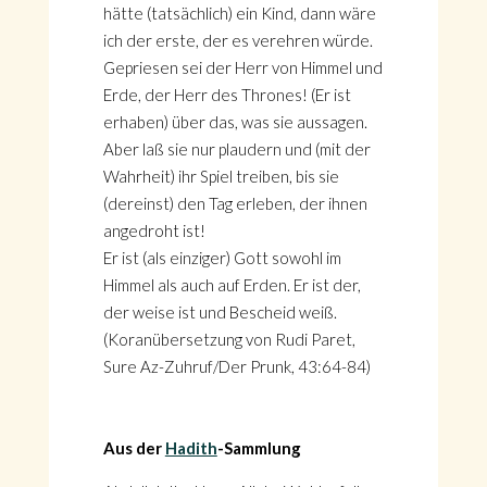
hätte (tatsächlich) ein Kind, dann wäre
ich der erste, der es verehren würde.
Gepriesen sei der Herr von Himmel und
Erde, der Herr des Thrones! (Er ist
erhaben) über das, was sie aussagen.
Aber laß sie nur plaudern und (mit der
Wahrheit) ihr Spiel treiben, bis sie
(dereinst) den Tag erleben, der ihnen
angedroht ist!
Er ist (als einziger) Gott sowohl im
Himmel als auch auf Erden. Er ist der,
der weise ist und Bescheid weiß.
(Koranübersetzung von Rudi Paret,
Sure Az-Zuhruf/Der Prunk, 43:64-84)
Aus der
Hadith
-Sammlung