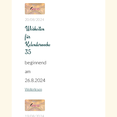
20/08/2024
Weisheiten
für
Kalenderwoche
35
beginnend
am
26.8.2024
Weiterlesen
19/08/2024