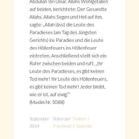
Abdullah Ibn Umar, Allahs Wohlgefallen
auf beiden, berichtete: Der Gesandte
Allahs, Allahs Segen und Heil auf ihm,
sagte: „Allah lässt die Leute des
Paradieses (am Tag des Jüngsten
Gerichts) ins Paradies und die Leute
des Höllenfeuers ins Höllenfeuer
eintreten. Anschließend stellt sich ein
Rufer zwischen beiden und ruft: „Ihr
Leute des Paradieses, es gibt keinen
Tod mehr! Ihr Leute des Höllenfeuers,
es gibt keinen Tod mehr! Jeder bleibt,
wie er ist, auf ewig.““
(Muslim Nr. 5088)
September
.
Teilen per
Twitter
/
2024
Facebook
/
Linkedin