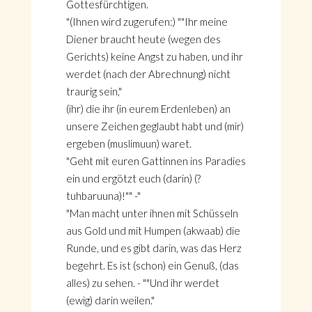
Gottesfürchtigen.
"(Ihnen wird zugerufen:) ""Ihr meine
Diener braucht heute (wegen des
Gerichts) keine Angst zu haben, und ihr
werdet (nach der Abrechnung) nicht
traurig sein,"
(ihr) die ihr (in eurem Erdenleben) an
unsere Zeichen geglaubt habt und (mir)
ergeben (muslimuun) waret.
"Geht mit euren Gattinnen ins Paradies
ein und ergötzt euch (darin) (?
tuhbaruuna)!"" -"
"Man macht unter ihnen mit Schüsseln
aus Gold und mit Humpen (akwaab) die
Runde, und es gibt darin, was das Herz
begehrt. Es ist (schon) ein Genuß, (das
alles) zu sehen. - ""Und ihr werdet
(ewig) darin weilen."