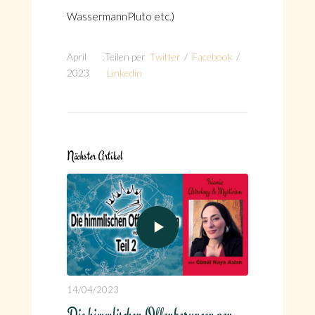
WassermannPluto etc.)
April
.
Teilen per
Twitter
/
Facebook
/
2023
Linkedin
Nächster Artikel
14/04/2023
Die himmlischen Offenbarungen von