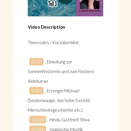
Video Description
Timecodes / Kurzüberblick:
0:31
, Einleitung zur
Sonnenfinsternis und zum Fixstern
Aldebaran
2:40
, Erzengel Michael
(Seelenwaage, das hohe Gericht,
Menschheitsgeschichte etc.)
16:18
, Hindu-Gottheit Shiva
23:04
, Islamische Mystik