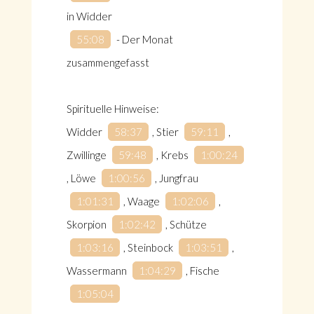
in Widder
55:08
​ - Der Monat
zusammengefasst
Spirituelle Hinweise:
Widder
58:37
​, Stier
59:11
​,
Zwillinge
59:48
​, Krebs
1:00:24
, Löwe
1:00:56
​, Jungfrau
1:01:31
​, Waage
1:02:06
​,
Skorpion
1:02:42
​, Schütze
1:03:16
​, Steinbock
1:03:51
​,
Wassermann
1:04:29
​, Fische
1:05:04