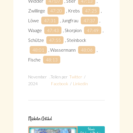
Widder
47:07
, Stier
47:13
,
Zwillinge
47:20
, Krebs
47:25
,
Löwe
47:31
, Jungfrau
47:37
,
Waage
47:43
, Skorpion
47:49
,
Schütze
47:55
, Steinbock
48:01
, Wassermann
48:06
,
Fische
48:13
November
.
Teilen per
Twitter
/
2024
Facebook
/
Linkedin
Nächster Artikel