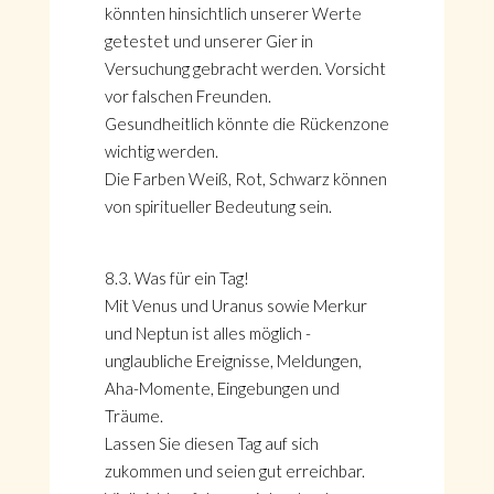
könnten hinsichtlich unserer Werte
getestet und unserer Gier in
Versuchung gebracht werden. Vorsicht
vor falschen Freunden.
Gesundheitlich könnte die Rückenzone
wichtig werden.
Die Farben Weiß, Rot, Schwarz können
von spiritueller Bedeutung sein.
8.3. Was für ein Tag!
Mit Venus und Uranus sowie Merkur
und Neptun ist alles möglich -
HOME
unglaubliche Ereignisse, Meldungen,
KONTAKT
Aha-Momente, Eingebungen und
ÜBER GÖNÜL
Träume.
ÜBER AVANTGART.DE
Lassen Sie diesen Tag auf sich
IMPRESSUM & DATENSCHUTZ
zukommen und seien gut erreichbar.