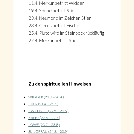
11.4. Merkur betritt Widder
19.4. Sonne betritt Stier
23.4. Neumond im Zeichen Stier
23.4. Ceres betritt Fische
25.4. Pluto wird im Steinbock rückläufig
27.4. Merkur betritt Stier
Zu den spirituellen Hinweisen
WIDDER (21.3. – 20.4.)
STIER (21.4. – 21.5.)
ZWILLINGE (22.5. – 21.6.)
KREBS (22.6. – 22.7.)
LÖWE (23.7. – 23.8.)
JUNGFRAU (24.8. – 23.9.)