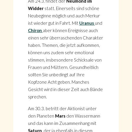
Am 24.3. findet der
Neumond im
Widder
statt. Einerseits sind schöne
Neubeginne möglich und auch Merkur
ist wieder gut in Fahrt. Mit
Uranus
und
Chiron
aber können Ereignisse auch
einen sehr überraschenden Charakter
haben. Themen, die jetzt aufkommen,
können uns zudem sehr emotional
stimmen, insbesondere Schicksale von
Frauen und Müttern. Gesundheitlich
sollten Sie unbedingt auf Ihre
Kopfzone Acht geben. Manches
Gesicht wird in dieser Zeit auch Bände
sprechen.
Am 30.3. betritt der Aktionist unter
den Planeten
Mars
den Wassermann
und das kann im Zusammenhang mit
Saturn
, der ja ebenfalls in diesem