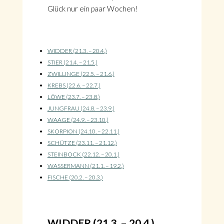
Glück nur ein paar Wochen!
WIDDER (21.3. – 20.4.)
STIER (21.4. – 21.5.)
ZWILLINGE (22.5. – 21.6.)
KREBS (22.6. – 22.7.)
LÖWE (23.7. – 23.8.)
JUNGFRAU (24.8. – 23.9.)
WAAGE (24.9. – 23.10.)
SKORPION (24.10. – 22.11.)
SCHÜTZE (23.11. – 21.12.)
STEINBOCK (22.12. – 20.1.)
WASSERMANN (21.1. – 19.2.)
FISCHE (20.2. – 20.3.)
WIDDER (21.3. – 20.4.)