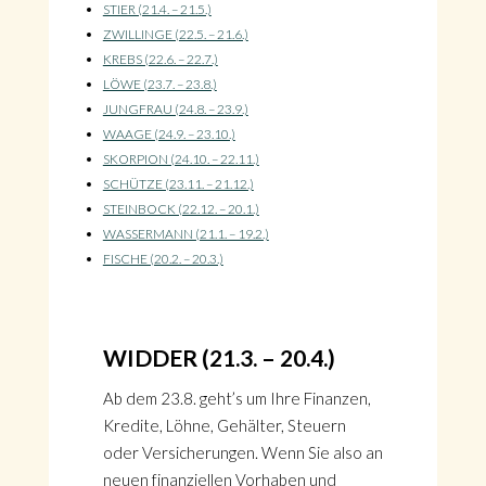
STIER (21.4. – 21.5.)
ZWILLINGE (22.5. – 21.6.)
KREBS (22.6. – 22.7.)
LÖWE (23.7. – 23.8.)
JUNGFRAU (24.8. – 23.9.)
WAAGE (24.9. – 23.10.)
SKORPION (24.10. – 22.11.)
SCHÜTZE (23.11. – 21.12.)
STEINBOCK (22.12. – 20.1.)
WASSERMANN (21.1. – 19.2.)
FISCHE (20.2. – 20.3.)
WIDDER (21.3. – 20.4.)
Ab dem 23.8. geht’s um Ihre Finanzen,
Kredite, Löhne, Gehälter, Steuern
oder Versicherungen. Wenn Sie also an
neuen finanziellen Vorhaben und