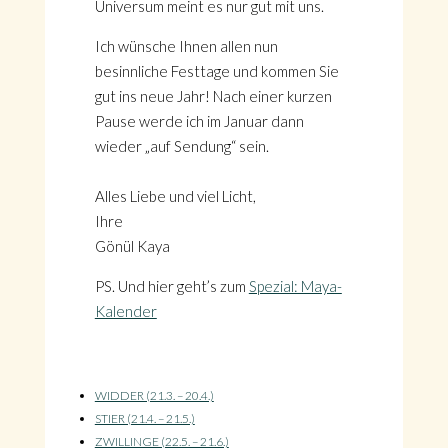
Universum meint es nur gut mit uns.
Ich wünsche Ihnen allen nun
besinnliche Festtage und kommen Sie
gut ins neue Jahr! Nach einer kurzen
Pause werde ich im Januar dann
wieder „auf Sendung“ sein.
Alles Liebe und viel Licht,
Ihre
Gönül Kaya
PS. Und hier geht’s zum
Spezial: Maya-
Kalender
WIDDER (21.3. – 20.4.)
STIER (21.4. – 21.5.)
ZWILLINGE (22.5. – 21.6.)