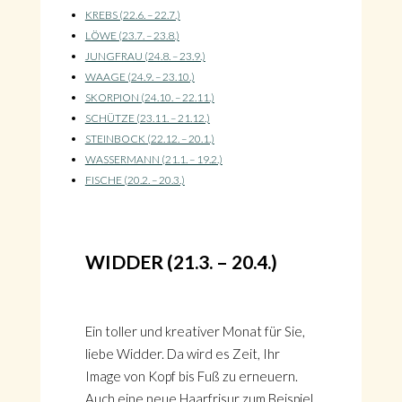
KREBS (22.6. – 22.7.)
LÖWE (23.7. – 23.8.)
JUNGFRAU (24.8. – 23.9.)
WAAGE (24.9. – 23.10.)
SKORPION (24.10. – 22.11.)
SCHÜTZE (23.11. – 21.12.)
STEINBOCK (22.12. – 20.1.)
WASSERMANN (21.1. – 19.2.)
FISCHE (20.2. – 20.3.)
WIDDER (21.3. – 20.4.)
Ein toller und kreativer Monat für Sie,
liebe Widder. Da wird es Zeit, Ihr
Image von Kopf bis Fuß zu erneuern.
Auch eine neue Haarfrisur zum Beispiel